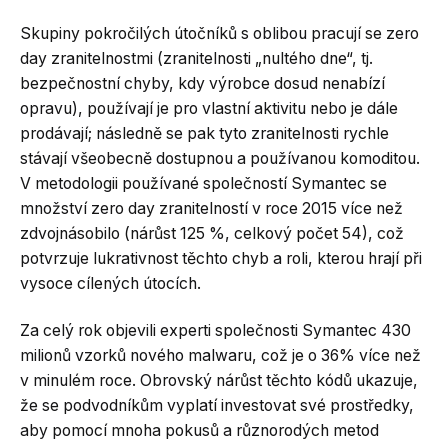
Skupiny pokročilých útočníků s oblibou pracují se zero
day zranitelnostmi (zranitelnosti „nultého dne“, tj.
bezpečnostní chyby, kdy výrobce dosud nenabízí
opravu), používají je pro vlastní aktivitu nebo je dále
prodávají; následně se pak tyto zranitelnosti rychle
stávají všeobecně dostupnou a používanou komoditou.
V metodologii používané společností Symantec se
množství zero day zranitelností v roce 2015 více než
zdvojnásobilo (nárůst 125 %, celkový počet 54), což
potvrzuje lukrativnost těchto chyb a roli, kterou hrají při
vysoce cílených útocích.
Za celý rok objevili experti společnosti Symantec 430
milionů vzorků nového malwaru, což je o 36% více než
v minulém roce. Obrovský nárůst těchto kódů ukazuje,
že se podvodníkům vyplatí investovat své prostředky,
aby pomocí mnoha pokusů a různorodých metod