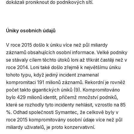
dokázali proniknout do podnikových sítí.
Úniky osobních údajů
V roce 2015 došlo k úniku více než půl miliardy
záznamů obsahujících osobní informace. Velké podniky
se stávaly cílem těchto útoků loni až třikrát častěji než v
roce 2014. Loni také došlo zřejmě k největšímu úniku
tohoto typu, když jediný incident znamenal
kompromitaci 191 milionů záznamů. Rekordní je rovněž
počet takto gigantických úniků (9). Kompromitováno
bylo 429 milionů identit, přičemž množství podniků,
které se rozhodly tyto incidenty nehlásit, vzrostlo na 85
%. Odhad společnosti Symantec, že celkově byly v
roce 2015 kompromitovány osobní údaje více než půl
miliardy uživatelů, je proto konzervativní.