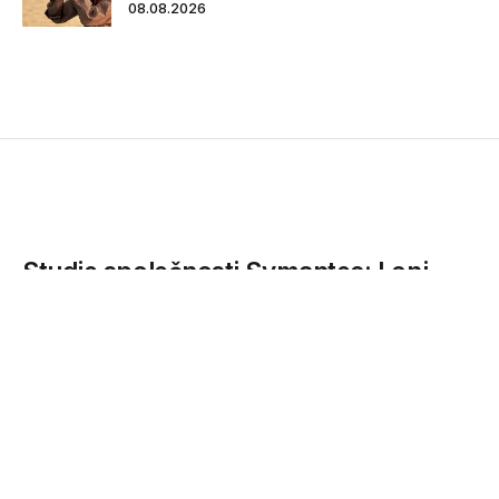
08.08.2026
Studie společnosti Symantec: Loni
došlo každý týden k novému útoku
zero day
Podle analýzy Symantec Internet Security Threat Report se
množství zero day útoků loni meziročně zdvojnásobilo,
sofistikovanost útoků...
12.04.2016