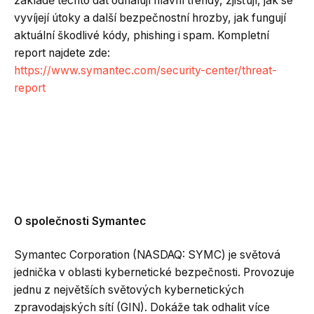
základě těchto dat odhalují hlavní trendy, zjišťují, jak se
vyvíjejí útoky a další bezpečnostní hrozby, jak fungují
aktuální škodlivé kódy, phishing i spam. Kompletní
report najdete zde:
https://www.symantec.com/security-center/threat-
report
O společnosti Symantec
Symantec Corporation (NASDAQ: SYMC) je světová
jednička v oblasti kybernetické bezpečnosti. Provozuje
jednu z největších světových kybernetických
zpravodajských sítí (GIN). Dokáže tak odhalit více