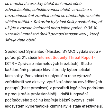
se množství zero day útoků loni meziročně
zdvojnásobilo, sofistikovanost útoků vzrostla a s
bezpečnostními zranitelnostmi se obchoduje ve stále
větším měřítku. Rekordní byly loni úniky osobní dat, ať
už jde o rozsah incidentů nebo jejich počet. O 35 %
vzrostlo i množství útoků pomocí ransomwaru, který
šifruje data obětí.
Společnost Symantec (Nasdaq: SYMC) vydala svou v
pořadí již 21. studii
Internet Security Threat Report
(
ISTR – Zpráva o internetových hrozbách). Studie
každoročně popisuje hlavní trendy kybernetické
kriminality. Podvodníci v uplynulém roce výrazně
zefektivnili své aktivity, využívají obdobu osvědčených
postupů (best practices) z prostředí legálního podnikání
a pracují stále profesionálněji. I další fungování
počítačového zločinu kopíruje běžný byznys, celý
ekosystém kybernetické kriminality je stále efektivnější.