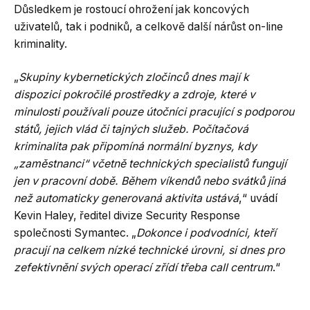
Důsledkem je rostoucí ohrožení jak koncových
uživatelů, tak i podniků, a celkově další nárůst on-line
kriminality.
„
Skupiny kybernetických zločinců dnes mají k
dispozici pokročilé prostředky a zdroje, které v
minulosti používali pouze útočníci pracující s podporou
států, jejich vlád či tajných služeb. Počítačová
kriminalita pak připomíná normální byznys, kdy
„zaměstnanci“ včetně technických specialistů fungují
jen v pracovní době. Během víkendů nebo svátků jiná
než automaticky generovaná aktivita ustává
,“ uvádí
Kevin Haley, ředitel divize Security Response
společnosti Symantec. „
Dokonce i podvodníci, kteří
pracují na celkem nízké technické úrovni, si dnes pro
zefektivnění svých operací zřídí třeba call centrum
.“