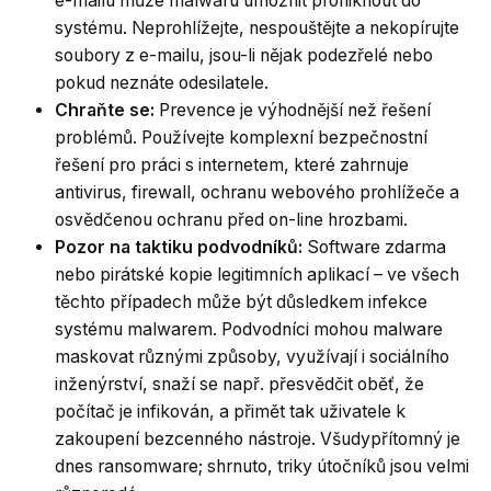
e-mailu může malwaru umožnit proniknout do
systému. Neprohlížejte, nespouštějte a nekopírujte
soubory z e-mailu, jsou-li nějak podezřelé nebo
pokud neznáte odesilatele.
Chraňte se:
Prevence je výhodnější než řešení
problémů. Používejte komplexní bezpečnostní
řešení pro práci s internetem, které zahrnuje
antivirus, firewall, ochranu webového prohlížeče a
osvědčenou ochranu před on-line hrozbami.
Pozor na taktiku podvodníků:
Software zdarma
nebo pirátské kopie legitimních aplikací – ve všech
těchto případech může být důsledkem infekce
systému malwarem. Podvodníci mohou malware
maskovat různými způsoby, využívají i sociálního
inženýrství, snaží se např. přesvědčit oběť, že
počítač je infikován, a přimět tak uživatele k
zakoupení bezcenného nástroje. Všudypřítomný je
dnes ransomware; shrnuto, triky útočníků jsou velmi