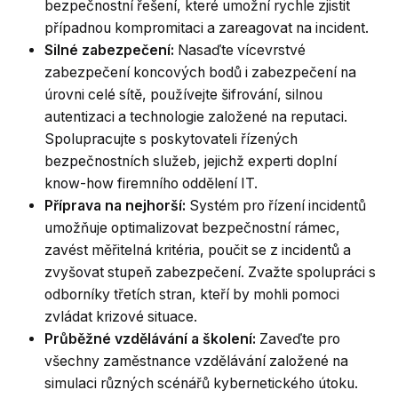
bezpečnostní řešení, které umožní rychle zjistit
případnou kompromitaci a zareagovat na incident.
Silné zabezpečení:
Nasaďte vícevrstvé
zabezpečení koncových bodů i zabezpečení na
úrovni celé sítě, používejte šifrování, silnou
autentizaci a technologie založené na reputaci.
Spolupracujte s poskytovateli řízených
bezpečnostních služeb, jejichž experti doplní
know-how firemního oddělení IT.
Příprava na nejhorší:
Systém pro řízení incidentů
umožňuje optimalizovat bezpečnostní rámec,
zavést měřitelná kritéria, poučit se z incidentů a
zvyšovat stupeň zabezpečení. Zvažte spolupráci s
odborníky třetích stran, kteří by mohli pomoci
zvládat krizové situace.
Průběžné vzdělávání a školení:
Zaveďte pro
všechny zaměstnance vzdělávání založené na
simulaci různých scénářů kybernetického útoku.