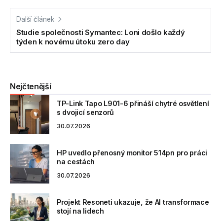
Další článek
Studie společnosti Symantec: Loni došlo každý
týden k novému útoku zero day
Nejčtenější
TP-Link Tapo L901-6 přináší chytré osvětlení
s dvojicí senzorů
30.07.2026
HP uvedlo přenosný monitor 514pn pro práci
na cestách
30.07.2026
Projekt Resoneti ukazuje, že AI transformace
stojí na lidech