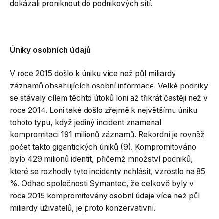
dokázali proniknout do podnikových sítí.
Úniky osobních údajů
V roce 2015 došlo k úniku více než půl miliardy
záznamů obsahujících osobní informace. Velké podniky
se stávaly cílem těchto útoků loni až třikrát častěji než v
roce 2014. Loni také došlo zřejmě k největšímu úniku
tohoto typu, když jediný incident znamenal
kompromitaci 191 milionů záznamů. Rekordní je rovněž
počet takto gigantických úniků (9). Kompromitováno
bylo 429 milionů identit, přičemž množství podniků,
které se rozhodly tyto incidenty nehlásit, vzrostlo na 85
%. Odhad společnosti Symantec, že celkově byly v
roce 2015 kompromitovány osobní údaje více než půl
miliardy uživatelů, je proto konzervativní.