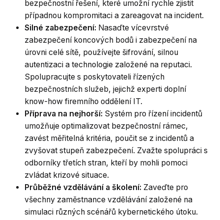
bezpečnostní řešení, které umožní rychle zjistit
případnou kompromitaci a zareagovat na incident.
Silné zabezpečení:
Nasaďte vícevrstvé
zabezpečení koncových bodů i zabezpečení na
úrovni celé sítě, používejte šifrování, silnou
autentizaci a technologie založené na reputaci.
Spolupracujte s poskytovateli řízených
bezpečnostních služeb, jejichž experti doplní
know-how firemního oddělení IT.
Příprava na nejhorší:
Systém pro řízení incidentů
umožňuje optimalizovat bezpečnostní rámec,
zavést měřitelná kritéria, poučit se z incidentů a
zvyšovat stupeň zabezpečení. Zvažte spolupráci s
odborníky třetích stran, kteří by mohli pomoci
zvládat krizové situace.
Průběžné vzdělávání a školení:
Zaveďte pro
všechny zaměstnance vzdělávání založené na
simulaci různých scénářů kybernetického útoku.