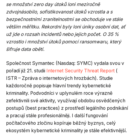
se množství zero day útoků loni meziročně
zdvojnásobilo, sofistikovanost útoků vzrostla a s
bezpečnostními zranitelnostmi se obchoduje ve stále
větším měřítku. Rekordní byly loni úniky osobní dat, ať
už jde o rozsah incidentů nebo jejich počet. O 35 %
vzrostlo i množství útoků pomocí ransomwaru, který
šifruje data obětí.
Společnost Symantec (Nasdaq: SYMC) vydala svou v
pořadí již 21. studii
Internet Security Threat Report
(
ISTR – Zpráva o internetových hrozbách). Studie
každoročně popisuje hlavní trendy kybernetické
kriminality. Podvodníci v uplynulém roce výrazně
zefektivnili své aktivity, využívají obdobu osvědčených
postupů (best practices) z prostředí legálního podnikání
a pracují stále profesionálněji. I další fungování
počítačového zločinu kopíruje běžný byznys, celý
ekosystém kybernetické kriminality je stále efektivnější.