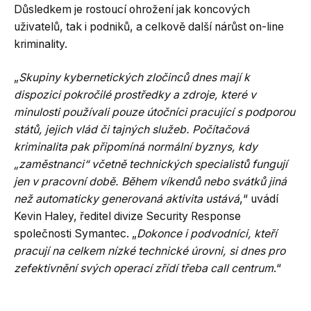
Důsledkem je rostoucí ohrožení jak koncových
uživatelů, tak i podniků, a celkově další nárůst on-line
kriminality.
„
Skupiny kybernetických zločinců dnes mají k
dispozici pokročilé prostředky a zdroje, které v
minulosti používali pouze útočníci pracující s podporou
států, jejich vlád či tajných služeb. Počítačová
kriminalita pak připomíná normální byznys, kdy
„zaměstnanci“ včetně technických specialistů fungují
jen v pracovní době. Během víkendů nebo svátků jiná
než automaticky generovaná aktivita ustává
,“ uvádí
Kevin Haley, ředitel divize Security Response
společnosti Symantec. „
Dokonce i podvodníci, kteří
pracují na celkem nízké technické úrovni, si dnes pro
zefektivnění svých operací zřídí třeba call centrum
.“