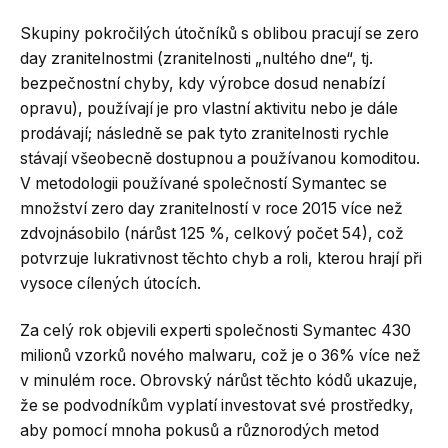
Skupiny pokročilých útočníků s oblibou pracují se zero
day zranitelnostmi (zranitelnosti „nultého dne“, tj.
bezpečnostní chyby, kdy výrobce dosud nenabízí
opravu), používají je pro vlastní aktivitu nebo je dále
prodávají; následně se pak tyto zranitelnosti rychle
stávají všeobecně dostupnou a používanou komoditou.
V metodologii používané společností Symantec se
množství zero day zranitelností v roce 2015 více než
zdvojnásobilo (nárůst 125 %, celkový počet 54), což
potvrzuje lukrativnost těchto chyb a roli, kterou hrají při
vysoce cílených útocích.
Za celý rok objevili experti společnosti Symantec 430
milionů vzorků nového malwaru, což je o 36% více než
v minulém roce. Obrovský nárůst těchto kódů ukazuje,
že se podvodníkům vyplatí investovat své prostředky,
aby pomocí mnoha pokusů a různorodých metod