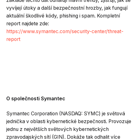
základě těchto dat odhalují hlavní trendy, zjišťují, jak se
vyvíjejí útoky a další bezpečnostní hrozby, jak fungují
aktuální škodlivé kódy, phishing i spam. Kompletní
report najdete zde:
https://www.symantec.com/security-center/threat-
report
O společnosti Symantec
Symantec Corporation (NASDAQ: SYMC) je světová
jednička v oblasti kybernetické bezpečnosti. Provozuje
jednu z největších světových kybernetických
zpravodajských sítí (GIN). Dokáže tak odhalit více