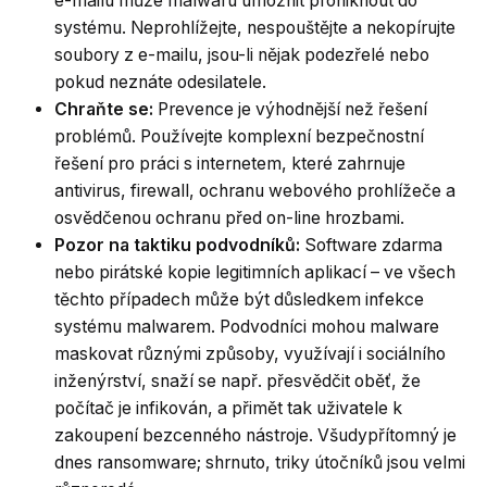
e-mailu může malwaru umožnit proniknout do
systému. Neprohlížejte, nespouštějte a nekopírujte
soubory z e-mailu, jsou-li nějak podezřelé nebo
pokud neznáte odesilatele.
Chraňte se:
Prevence je výhodnější než řešení
problémů. Používejte komplexní bezpečnostní
řešení pro práci s internetem, které zahrnuje
antivirus, firewall, ochranu webového prohlížeče a
osvědčenou ochranu před on-line hrozbami.
Pozor na taktiku podvodníků:
Software zdarma
nebo pirátské kopie legitimních aplikací – ve všech
těchto případech může být důsledkem infekce
systému malwarem. Podvodníci mohou malware
maskovat různými způsoby, využívají i sociálního
inženýrství, snaží se např. přesvědčit oběť, že
počítač je infikován, a přimět tak uživatele k
zakoupení bezcenného nástroje. Všudypřítomný je
dnes ransomware; shrnuto, triky útočníků jsou velmi