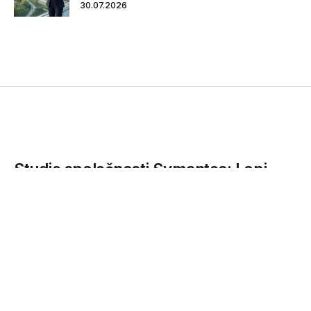
30.07.2026
Studie společnosti Symantec: Loni
došlo každý týden k novému útoku
zero day
Podle analýzy Symantec Internet Security Threat Report se
množství zero day útoků loni meziročně zdvojnásobilo,
sofistikovanost útoků...
12.04.2016