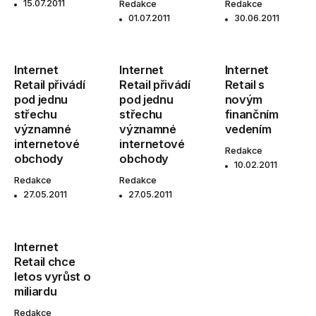
15.07.2011
Redakce
Redakce
01.07.2011
30.06.2011
Internet
Internet
Internet
Retail přivádí
Retail přivádí
Retail s
pod jednu
pod jednu
novým
střechu
střechu
finančním
významné
významné
vedením
internetové
internetové
Redakce
obchody
obchody
10.02.2011
Redakce
Redakce
27.05.2011
27.05.2011
Internet
Retail chce
letos vyrůst o
miliardu
Redakce