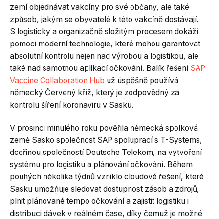
zemí objednávat vakcíny pro své občany, ale také
způsob, jakým se obyvatelé k této vakcíně dostávají.
S logisticky a organizačně složitým procesem dokáží
pomoci moderní technologie, které mohou garantovat
absolutní kontrolu nejen nad výrobou a logistikou, ale
také nad samotnou aplikací očkování. Balík řešení
SAP
Vaccine Collaboration Hub
už úspěšně používá
německý Červený kříž, který je zodpovědný za
kontrolu šíření koronaviru v Sasku.
V prosinci minulého roku pověřila německá spolková
země Sasko společnost SAP spoluprací s T-Systems,
dceřinou společností Deutsche Telekom, na vytvoření
systému pro logistiku a plánování očkování. Během
pouhých několika týdnů vzniklo cloudové řešení, které
Sasku umožňuje sledovat dostupnost zásob a zdrojů,
plnit plánované tempo očkování a zajistit logistiku i
distribuci dávek v reálném čase, díky čemuž je možné