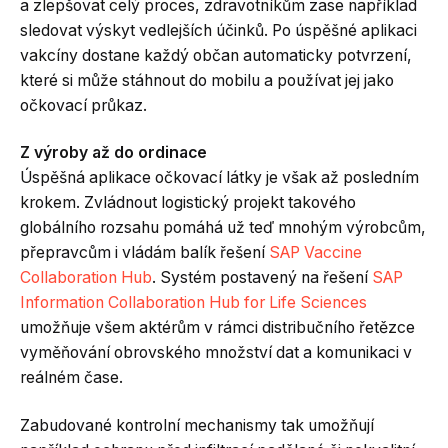
a zlepšovat celý proces, zdravotníkům zase například
sledovat výskyt vedlejších účinků. Po úspěšné aplikaci
vakcíny dostane každý občan automaticky potvrzení,
které si může stáhnout do mobilu a používat jej jako
očkovací průkaz.
Z výroby až do ordinace
Úspěšná aplikace očkovací látky je však až posledním
krokem. Zvládnout logistický projekt takového
globálního rozsahu pomáhá už teď mnohým výrobcům,
přepravcům i vládám balík řešení
SAP Vaccine
Collaboration Hub
. Systém postavený na řešení
SAP
Information Collaboration Hub for Life Sciences
umožňuje všem aktérům v rámci distribučního řetězce
vyměňování obrovského množství dat a komunikaci v
reálném čase.
Zabudované kontrolní mechanismy tak umožňují