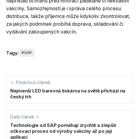
například ochranu před infiltrací padělané či nekvalitní
vakcíny. Samozřejmostí je i správa celého procesu
distribuce, takže příjemce může kdykoliv zkontrolovat,
za jakých podmínek probíhá doprava, skladování či
vydávání zakoupených vakcín.
Tagy:
SAP
Předchozí článek
Nejmenší LED barevná tiskárna na světě přichází na
český trh
Další článek
Technologie od SAP pomáhají zrychlit a zlepšit
očkovací proces od výroby vakcíny až po její
aplikaci