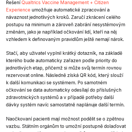
Řešení
Qualtrics Vaccine Management + Citizen
Experience
umožňuje automatické zpracování a
návaznost jednotlivých kroků. Zaručí zkrácení celého
postupu na minimum a zároveň zabrání nesystémovým
změnám, jako je například očkování lidí, kteří na něj
vzhledem k definovaným pravidlům ještě nemají nárok.
Stačí, aby uživatel vyplnil krátký dotazník, na základě
kterého bude automaticky zařazen podle priority do
jednotlivých etap, přičemž si může svůj termín rovnou
rezervovat online. Následně získá QR kód, který slouží
k další komunikaci se systémem. Po samotném
očkování se data automaticky odesílají do příslušných
zdravotnických systémů a v případě potřeby další
dávky systém navíc samostatně naplánuje další termín.
Naočkovaní pacienti mají možnost podělit se o zpětnou
vazbu. Státním orgánům to umožní postupně dolaďovat