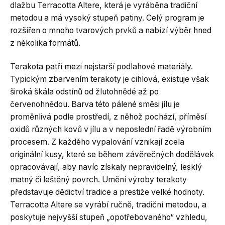
dlažbu Terracotta Altere, která je vyráběna tradiční
metodou a má vysoký stupeň patiny. Celý program je
rozšířen o mnoho tvarových prvků a nabízí výběr hned
z několika formátů.
Terakota patří mezi nejstarší podlahové materiály.
Typickým zbarvením terakoty je cihlová, existuje však
široká škála odstínů od žlutohnědé až po
červenohnědou. Barva této pálené směsi jílu je
proměnlivá podle prostředí, z něhož pochází, příměsí
oxidů různých kovů v jílu a v neposlední řadě výrobním
procesem. Z každého vypalování vznikají zcela
originální kusy, které se během závěrečných dodělávek
opracovávají, aby navíc získaly nepravidelný, lesklý
matný či leštěný povrch. Umění výroby terakoty
představuje dědictví tradice a prestiže velké hodnoty.
Terracotta Altere se vyrábí ručně, tradiční metodou, a
poskytuje nejvyšší stupeň „opotřebovaného“ vzhledu,