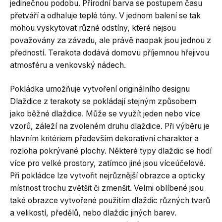
jedinečnou podobu. Přírodní barva se postupem času
přetváří a odhaluje teplé tóny. V jednom balení se tak
mohou vyskytovat různé odstíny, které nejsou
považovány za závadu, ale právě naopak jsou jednou z
předností. Terakota dodává domovu příjemnou hřejivou
atmosféru a venkovský nádech.
Pokládka umožňuje vytvoření originálního designu
Dlaždice z terakoty se pokládají stejným způsobem
jako běžné dlaždice. Může se využít jeden nebo více
vzorů, záleží na zvoleném druhu dlaždice. Při výběru je
hlavním kritériem především dekorativní charakter a
rozloha pokrývané plochy. Některé typy dlaždic se hodí
více pro velké prostory, zatímco jiné jsou víceúčelové.
Při pokládce lze vytvořit nejrůznější obrazce a opticky
místnost trochu zvětšit či zmenšit. Velmi oblíbené jsou
také obrazce vytvořené použitím dlaždic různých tvarů
a velikostí, předělů, nebo dlaždic jiných barev.