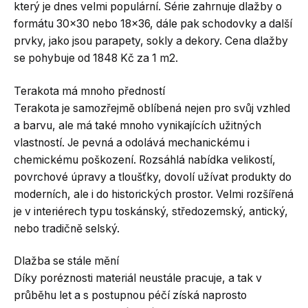
který je dnes velmi populární. Série zahrnuje dlažby o
formátu 30×30 nebo 18×36, dále pak schodovky a další
prvky, jako jsou parapety, sokly a dekory. Cena dlažby
se pohybuje od 1848 Kč za 1 m2.
Terakota má mnoho předností
Terakota je samozřejmě oblíbená nejen pro svůj vzhled
a barvu, ale má také mnoho vynikajících užitných
vlastností. Je pevná a odolává mechanickému i
chemickému poškození. Rozsáhlá nabídka velikostí,
povrchové úpravy a tloušťky, dovolí užívat produkty do
moderních, ale i do historických prostor. Velmi rozšířená
je v interiérech typu toskánský, středozemský, antický,
nebo tradičně selský.
Dlažba se stále mění
Díky poréznosti materiál neustále pracuje, a tak v
průběhu let a s postupnou péčí získá naprosto