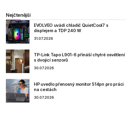
Nejčtenější
EVOLVEO uvádí chladič QuietCool7 s
displejem a TDP 240 W
31.07.2026
TP-Link Tapo L901-6 přináší chytré osvětlení
s dvojicí senzorů
30.07.2026
HP uvedlo přenosný monitor 514pn pro práci
na cestách
30.07.2026