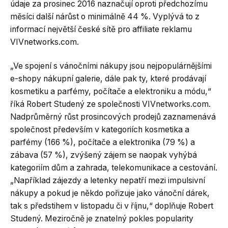
údaje za prosinec 2016 naznačují oproti předchozímu
měsíci další nárůst o minimálně 44 %. Vyplývá to z
informací největší české sítě pro affiliate reklamu
VIVnetworks.com.
„Ve spojení s vánočními nákupy jsou nejpopulárnějšími
e-shopy nákupní galerie, dále pak ty, které prodávají
kosmetiku a parfémy, počítače a elektroniku a módu,“
říká Robert Studený ze společnosti VIVnetworks.com.
Nadprůměrný růst prosincových prodejů zaznamenává
společnost především v kategoriích kosmetika a
parfémy (166 %), počítače a elektronika (79 %) a
zábava (57 %), zvýšený zájem se naopak vyhýbá
kategoriím dům a zahrada, telekomunikace a cestování.
„Například zájezdy a letenky nepatří mezi impulsivní
nákupy a pokud je někdo pořizuje jako vánoční dárek,
tak s předstihem v listopadu či v říjnu,“ doplňuje Robert
Studený. Meziročně je znatelný pokles popularity