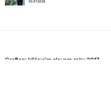
30.07.2026
Grafton: klíčovým slovem roku 2017
bude loajalita
V příštím roce se dostane český pracovní trh na pomyslné
dno. Nezaměstnanost sice již nebude klesat tak rychle jako
v roce...
13.12.2016