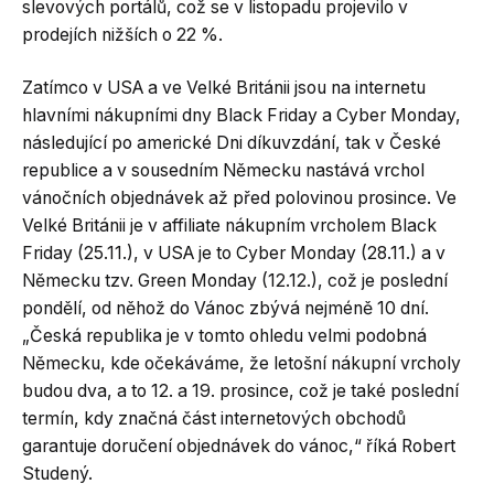
slevových portálů, což se v listopadu projevilo v
prodejích nižších o 22 %.
Zatímco v USA a ve Velké Británii jsou na internetu
hlavními nákupními dny Black Friday a Cyber Monday,
následující po americké Dni díkuvzdání, tak v České
republice a v sousedním Německu nastává vrchol
vánočních objednávek až před polovinou prosince. Ve
Velké Británii je v affiliate nákupním vrcholem Black
Friday (25.11.), v USA je to Cyber Monday (28.11.) a v
Německu tzv. Green Monday (12.12.), což je poslední
pondělí, od něhož do Vánoc zbývá nejméně 10 dní.
„Česká republika je v tomto ohledu velmi podobná
Německu, kde očekáváme, že letošní nákupní vrcholy
budou dva, a to 12. a 19. prosince, což je také poslední
termín, kdy značná část internetových obchodů
garantuje doručení objednávek do vánoc,“ říká Robert
Studený.