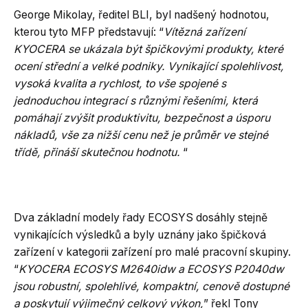
George Mikolay, ředitel BLI, byl nadšený hodnotou,
kterou tyto MFP představují: “
Vítězná zařízení
KYOCERA se ukázala být špičkovými produkty, které
ocení střední a velké podniky. Vynikající spolehlivost,
vysoká kvalita a rychlost, to vše spojené s
jednoduchou integrací s různými řešeními, která
pomáhají zvýšit produktivitu, bezpečnost a úsporu
nákladů, vše za nižší cenu než je průměr ve stejné
třídě, přináší skutečnou hodnotu.
“
Dva základní modely řady ECOSYS dosáhly stejně
vynikajících výsledků a byly uznány jako špičková
zařízení v kategorii zařízení pro malé pracovní skupiny.
“
KYOCERA ECOSYS M2640idw a ECOSYS P2040dw
jsou robustní, spolehlivé, kompaktní, cenově dostupné
a poskytují výjimečný celkový výkon,
” řekl Tony