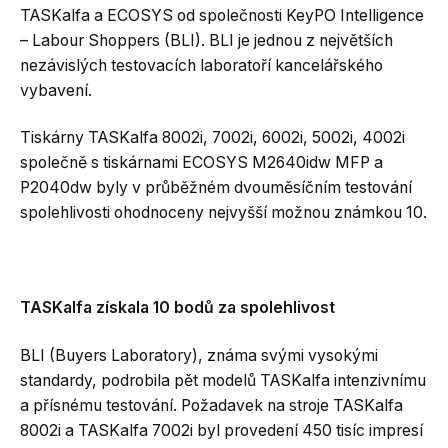
TASKalfa a ECOSYS od společnosti KeyPO Intelligence
– Labour Shoppers (BLI). BLI je jednou z největších
nezávislých testovacích laboratoří kancelářského
vybavení.
Tiskárny TASKalfa 8002i, 7002i, 6002i, 5002i, 4002i
společně s tiskárnami ECOSYS M2640idw MFP a
P2040dw byly v průběžném dvouměsíčním testování
spolehlivosti ohodnoceny nejvyšší možnou známkou 10.
TASKalfa získala 10 bodů za spolehlivost
BLI (Buyers Laboratory), známa svými vysokými
standardy, podrobila pět modelů TASKalfa intenzivnímu
a přísnému testování. Požadavek na stroje TASKalfa
8002i a TASKalfa 7002i byl provedení 450 tisíc impresí