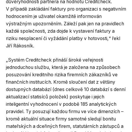
důvěryhodnosti partnera na hodnotu Creditcheck.
V případě zakládání faktury pro organizaci s negativním
hodnocením je uživatel okamžitě informován
výstražným upozorněním. Záleží pak jen na pravidlech
každé společnosti, zda dojde k vystavení faktury a
riziku nesplacení či vyžádání platby v hotovosti,“ řekl
Jiří Rákosník.
„Systém Creditcheck přináší široké veřejnosti
jednoduchou službu, která je založena na způsobech
posuzování kreditního rizika firemních zákazníků ve
finančních institucích. Kromě sloučení dat z většiny
dostupných databází (dnes celkově 10 databází s denní
aktualizací statisíců položek) poskytuje i jejich
inteligentní vyhodnocení v podobě 185 analytických
pravidel. Ty posuzují každou firmu ve více dimenzích –
kromě aktuální situace firmy samotné sledují bonitu
mateřských a dceřiných firem, statutárních zástupců a