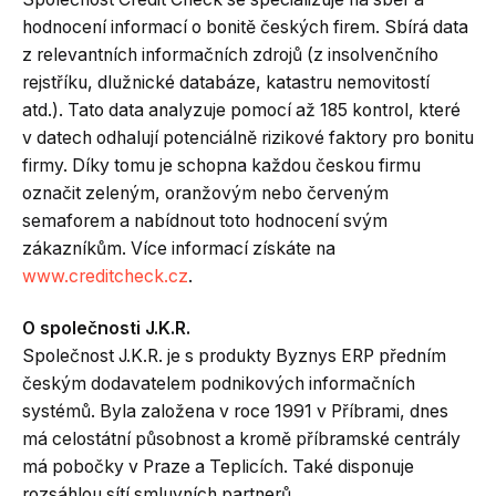
hodnocení informací o bonitě českých firem. Sbírá data
z relevantních informačních zdrojů (z insolvenčního
rejstříku, dlužnické databáze, katastru nemovitostí
atd.). Tato data analyzuje pomocí až 185 kontrol, které
v datech odhalují potenciálně rizikové faktory pro bonitu
firmy. Díky tomu je schopna každou českou firmu
označit zeleným, oranžovým nebo červeným
semaforem a nabídnout toto hodnocení svým
zákazníkům. Více informací získáte na
www.creditcheck.cz
.
O společnosti J.K.R.
Společnost J.K.R. je s produkty Byznys ERP předním
českým dodavatelem podnikových informačních
systémů. Byla založena v roce 1991 v Příbrami, dnes
má celostátní působnost a kromě příbramské centrály
má pobočky v Praze a Teplicích. Také disponuje
rozsáhlou sítí smluvních partnerů.