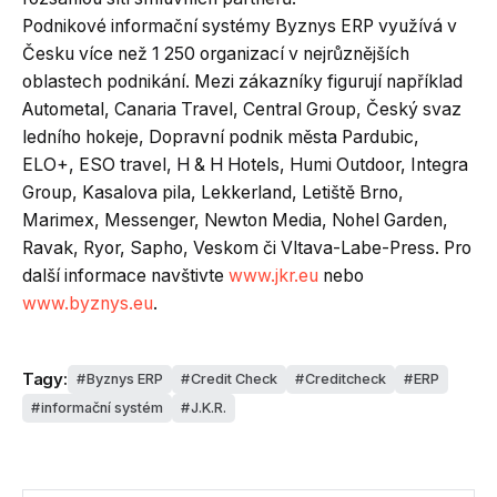
Podnikové informační systémy Byznys ERP využívá v
Česku více než 1 250 organizací v nejrůznějších
oblastech podnikání. Mezi zákazníky figurují například
Autometal, Canaria Travel, Central Group, Český svaz
ledního hokeje, Dopravní podnik města Pardubic,
ELO+, ESO travel, H & H Hotels, Humi Outdoor, Integra
Group, Kasalova pila, Lekkerland, Letiště Brno,
Marimex, Messenger, Newton Media, Nohel Garden,
Ravak, Ryor, Sapho, Veskom či Vltava-Labe-Press. Pro
další informace navštivte
www.jkr.eu
nebo
www.byznys.eu
.
Tagy:
Byznys ERP
Credit Check
Creditcheck
ERP
informační systém
J.K.R.