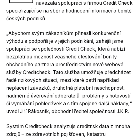
navázala spolupráci s firmou Credit Check
specializující se na sběr a hodnocení informací o bonitě
českých podniků.
„Abychom svým zákazníkům přinesli konkurenční
výhodu a podpořili je v jejich podnikání, zahájili jsme
spolupráci se společností Credit Check, která nabízí
bezplatnou možnost včasného otestování bonity
obchodního partnera prostřednictvím nové webové
služby Creditcheck. Tato služba umožňuje předcházet
řadě rizikových situací, mezi které patří například
neplacení závazků, druhotná platební neschopnost,
nadměrné úvěrování odběratelů, problémy s hotovostí
či vymáhání pohledávek a s tím spojené další náklady,“
uvedl Jiří Rákosník, obchodní ředitel společnosti J.K.R.
Systém Creditcheck analyzuje creditrisk data z mnoha
zdrojů – ze zdravotních pojišťoven, katastru