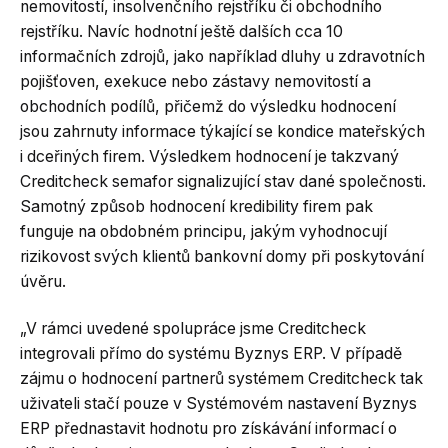
nemovitostí, insolvenčního rejstříku či obchodního
rejstříku. Navíc hodnotní ještě dalších cca 10
informačních zdrojů, jako například dluhy u zdravotních
pojišťoven, exekuce nebo zástavy nemovitostí a
obchodních podílů, přičemž do výsledku hodnocení
jsou zahrnuty informace týkající se kondice mateřských
i dceřiných firem. Výsledkem hodnocení je takzvaný
Creditcheck semafor signalizující stav dané společnosti.
Samotný způsob hodnocení kredibility firem pak
funguje na obdobném principu, jakým vyhodnocují
rizikovost svých klientů bankovní domy při poskytování
úvěru.
„V rámci uvedené spolupráce jsme Creditcheck
integrovali přímo do systému Byznys ERP. V případě
zájmu o hodnocení partnerů systémem Creditcheck tak
uživateli stačí pouze v Systémovém nastavení Byznys
ERP přednastavit hodnotu pro získávání informací o