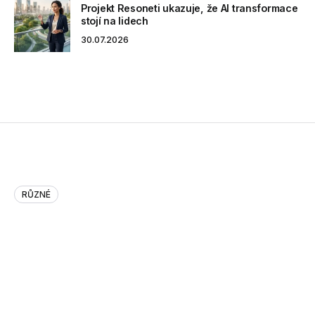
Projekt Resoneti ukazuje, že AI transformace
stojí na lidech
30.07.2026
RŮZNÉ
More Movie Insults http://bit….
More Movie Insults http://bit.ly/i5ZJzy (via @fludapp)
06.01.2011