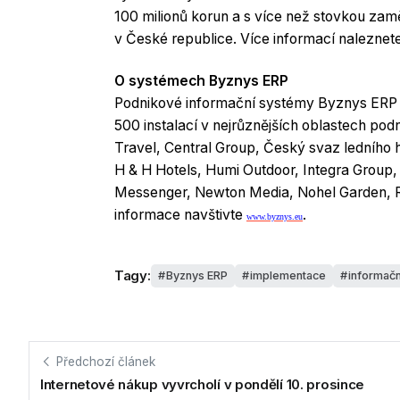
100 milionů korun a s více než stovkou zam
v České republice. Více informací naleznet
O systémech Byznys ERP
Podnikové informační systémy Byznys ERP m
500 instalací v nejrůznějších oblastech pod
Travel, Central Group, Český svaz ledního 
H & H Hotels, Humi Outdoor, Integra Group,
Messenger, Newton Media, Nohel Garden, Ra
informace navštivte
.
www.byznys.eu
Tagy:
Byznys ERP
implementace
informačn
Předchozí článek
Internetové nákup vyvrcholí v pondělí 10. prosince