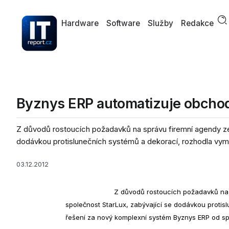
Hardware
Software
Služby
Redakce
Byznys ERP automatizuje obchod
Z důvodů rostoucích požadavků na správu firemní agendy ze
dodávkou protislunečních systémů a dekorací, rozhodla vymě
03.12.2012
Z důvodů rostoucích požadavků na 
společnost StarLux, zabývající se dodávkou protisl
řešení za nový komplexní systém Byznys ERP od spo