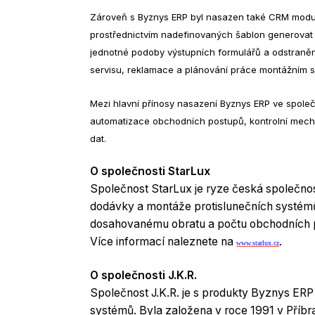
Zároveň s Byznys ERP byl nasazen také CRM modul 
prostřednictvím nadefinovaných šablon generovat 
jednotné podoby výstupních formulářů a odstranění
servisu, reklamace a plánování práce montážním 
Mezi hlavní přínosy nasazení Byznys ERP ve společ
automatizace obchodních postupů, kontrolní mecha
dat.
O společnosti StarLux
Společnost StarLux je ryze česká společnost
dodávky a montáže protislunečních systémů a
dosahovanému obratu a počtu obchodních př
Více informací naleznete na
.
www.starlux.cz
O společnosti J.K.R.
Společnost J.K.R. je s produkty Byznys E
systémů. Byla založena v roce 1991 v Příbr