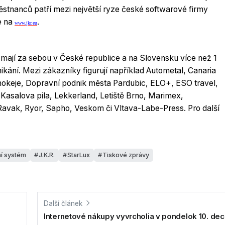
ěstnanců patří mezi největší ryze české softwarové firmy
e na
.
www.jkr.eu
ají za sebou v České republice a na Slovensku více než 1
nikání. Mezi zákazníky figurují například Autometal, Canaria
hokeje, Dopravní podnik města Pardubic, ELO+, ESO travel,
 Kasalova pila, Lekkerland, Letiště Brno, Marimex,
vak, Ryor, Sapho, Veskom či Vltava-Labe-Press. Pro další
í systém
J.K.R.
StarLux
Tiskové zprávy
Další článek
Internetové nákupy vyvrcholia v pondelok 10. d