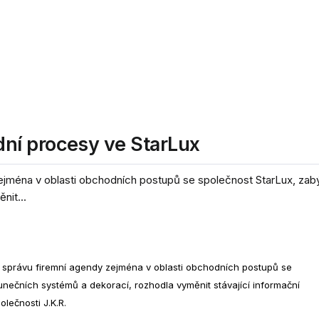
ní procesy ve StarLux
jména v oblasti obchodních postupů se společnost StarLux, zabý
nit...
správu firemní agendy zejména v oblasti obchodních postupů se
unečních systémů a dekorací, rozhodla vyměnit stávající informační
lečnosti J.K.R.