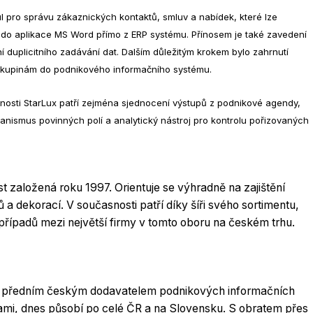
pro správu zákaznických kontaktů, smluv a nabídek, které lze
do aplikace MS Word přímo z ERP systému. Přínosem je také zavedení
 duplicitního zadávání dat. Dalším důležitým krokem bylo zahrnutí
skupinám do podnikového informačního systému.
nosti StarLux patří zejména sjednocení výstupů z podnikové agendy,
nismus povinných polí a analytický nástroj pro kontrolu pořizovaných
 založená roku 1997. Orientuje se výhradně na zajištění
 dekorací. V současnosti patří díky šíři svého sortimentu,
ípadů mezi největší firmy v tomto oboru na českém trhu.
RP předním českým dodavatelem podnikových informačních
ami, dnes působí po celé ČR a na Slovensku. S obratem přes