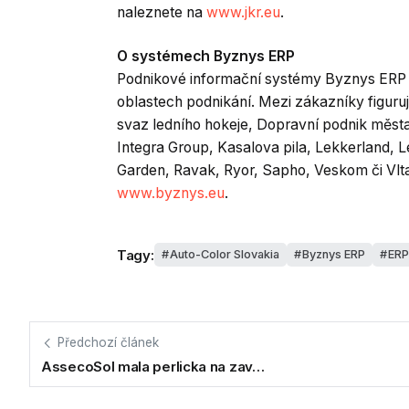
naleznete na
www.jkr.eu
.
O systémech Byznys ERP
Podnikové informační systémy Byznys ERP v
oblastech podnikání. Mezi zákazníky figuruj
svaz ledního hokeje, Dopravní podnik měst
Integra Group, Kasalova pila, Lekkerland,
Garden, Ravak, Ryor, Sapho, Veskom či Vlta
www.byznys.eu
.
Tagy:
Auto-Color Slovakia
Byznys ERP
ERP
Předchozí článek
AssecoSol mala perlicka na zav…