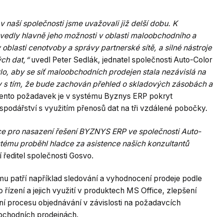
naší společnosti jsme uvažovali již delší dobu. K
vedly hlavně jeho možnosti v oblasti maloobchodního a
blasti cenotvoby a správy partnerské sítě, a silné nástroje
ch dat,“
uvedl Peter Sedlák, jednatel společnosti Auto-Color
, aby se síť maloobchodních prodejen stala nezávislá na
ly s tím, že bude zachován přehled o skladových zásobách a
Tento požadavek je v systému Byznys ERP pokryt
podářství s využitím přenosů dat na tři vzdálené pobočky.
e pro nasazení řešení BYZNYS ERP ve společnosti Auto-
ystému proběhl hladce za asistence našich konzultantů
ředitel společnosti Gosvo.
u patří například sledování a vyhodnocení prodeje podle
řízení a jejich využití v produktech MS Office, zlepšení
í procesu objednávání v závislosti na požadavcích
bchodních prodejnách.