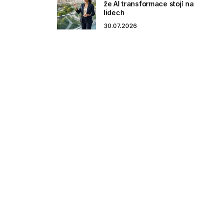
že AI transformace stojí na
lidech
30.07.2026