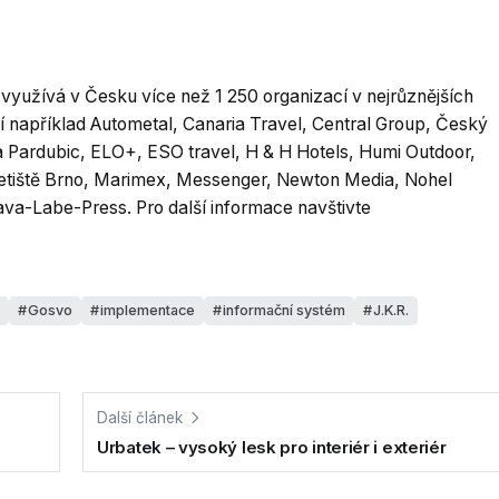
yužívá v Česku více než 1 250 organizací v nejrůznějších
í například Autometal, Canaria Travel, Central Group, Český
a Pardubic, ELO+, ESO travel, H & H Hotels, Humi Outdoor,
 Letiště Brno, Marimex, Messenger, Newton Media, Nohel
va-Labe-Press. Pro další informace navštivte
Gosvo
implementace
informační systém
J.K.R.
Další článek
Urbatek – vysoký lesk pro interiér i exteriér