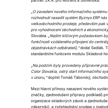
partner J.K.R. pro Moravu a Slovenska.
„O zavedení nového informačního systému v 
rozhodnutí nasadit systém Byznys ERP nás 
velkoobchodního prodeje, především pak v o
pro vyhodnocení obchodních a ekonomický
Slovakia.
„Naším klíčovým požadavkem bylo
funkčnosti vzdáleného připojení do centrá
objednávkách odběratelů,“
dodal Sedlák. 
standardními funkcemi modulu Skladové hos
„Na podzim byly provedeny přípravné prác
Color Slovakia, ostrý start informačního s
v únoru,“
doplnil Tomáš Táborský, obchodní 
Mezi hlavní přínosy nasazení nového systém
značky, zjednodušení přípravy podkladů pro 
organizace skladových zásob a zjednodušen
zákazníků, a zpřehlednění prodeje v maloo