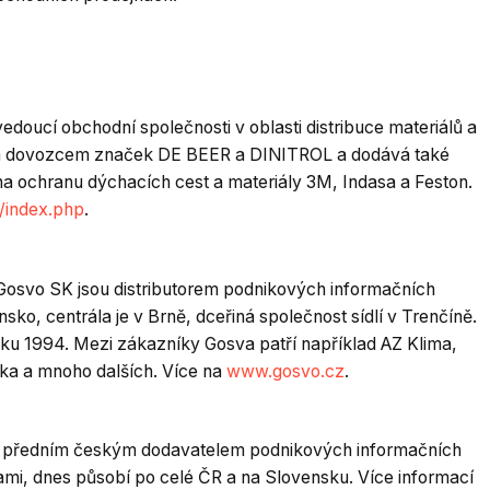
edoucí obchodní společnosti v oblasti distribuce materiálů a
ním dovozcem značek DE BEER a DINITROL a dodává také
a ochranu dýchacích cest a materiály 3M, Indasa a Feston.
/index.php
.
 Gosvo SK jsou distributorem podnikových informačních
o, centrála je v Brně, dceřiná společnost sídlí v Trenčíně.
u 1994. Mezi zákazníky Gosva patří například AZ Klima,
a a mnoho dalších. Více na
www.gosvo.cz
.
RP předním českým dodavatelem podnikových informačních
ami, dnes působí po celé ČR a na Slovensku. Více informací