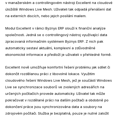
v manažerském a controllingovém nástroji Excellent na cloudové
úložiště Windows Live Mesh. Uživateli tak odpadá přenášení dat
na externích discích, nebo jejich posílání mailem.
Modul Excellent v rámci Byznys ERP slouží k finanční analýze
společnosti. Jedná se o controllingový nástroj využívající data
zpracovaná informačním systémem Byznys ERP. Z nich pak
automaticky sestaví aktuální, komplexní a zdůvodněné
ekonomické informace a předloží je uživateli v přehledné formě.
Excellent nově umožňuje komfortní řešení problému jak sdílet či
dokončit rozdělanou práci z libovolné lokace. Využitím
cloudového řešení Windows Live Mesh, jež je součástí Windows
Live se synchronizace souborů ve zvolených adresářích na
určených počítačích provede automaticky. Uživatel tak může
pokračovat v rozdělané práci na dalším počítači a obdobně po
dokončení práce jsou synchronizována data a soubory na
zdrojovém počítači. Služba je bezplatná, pouze je nutné založit