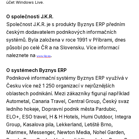
účet Windows Live.
O společnosti J.K.R.
Společnost J.K.R. je s produkty Byznys ERP předním
českým dodavatelem podnikových informačních
systémů. Byla založena v roce 1991 v Příbrami, dnes
působí po celé ČR a na Slovensku. Více informací
naleznete na
.
www.jkr.eu
O systémech Byznys ERP
Podnikové informační systémy Byznys ERP využívá v
Česku více než 1 250 organizací v nejrůznějších
oblastech podnikání. Mezi zákazníky figurují například
Autometal, Canaria Travel, Central Group, Český svaz
ledního hokeje, Dopravní podnik města Pardubic,
ELO+, ESO travel, H & H Hotels, Humi Outdoor, Integra
Group, Kasalova pila, Lekkerland, Letiště Brno,
Marimex, Messenger, Newton Media, Nohel Garden,