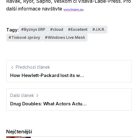
Ravak, Ryor, Sapho, Veskom či Vltava-Labe-Press. Pro
další informace navštivte
.
www.byznys.eu
Tagy:
Byznys ERP
cloud
Excellent
J.K.R.
Tiskové zprávy
Windows Live Mesh
Předchozí článek
How Hewlett-Packard lost its w…
Další článek
Drug Doubles: What Actors Actu…
Nejčtenější