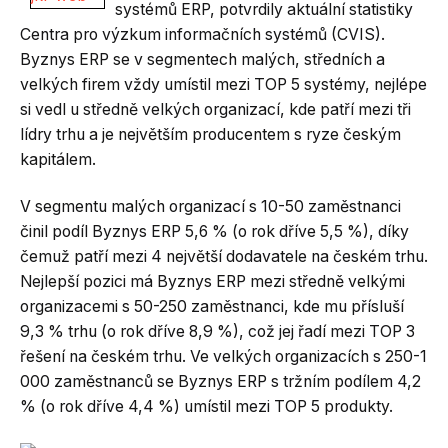
systémů ERP, potvrdily aktuální statistiky
Centra pro výzkum informačních systémů (CVIS).
Byznys ERP se v segmentech malých, středních a
velkých firem vždy umístil mezi TOP 5 systémy, nejlépe
si vedl u středně velkých organizací, kde patří mezi tři
lídry trhu a je největším producentem s ryze českým
kapitálem.
V segmentu malých organizací s 10-50 zaměstnanci
činil podíl Byznys ERP 5,6 % (o rok dříve 5,5 %), díky
čemuž patří mezi 4 největší dodavatele na českém trhu.
Nejlepší pozici má Byznys ERP mezi středně velkými
organizacemi s 50-250 zaměstnanci, kde mu přísluší
9,3 % trhu (o rok dříve 8,9 %), což jej řadí mezi TOP 3
řešení na českém trhu. Ve velkých organizacích s 250-1
000 zaměstnanců se Byznys ERP s tržním podílem 4,2
% (o rok dříve 4,4 %) umístil mezi TOP 5 produkty.