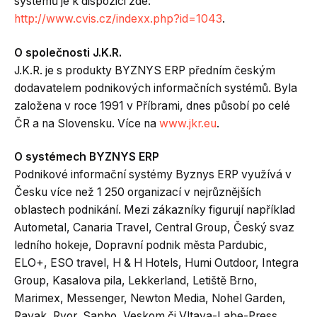
systémů je k dispozici zde:
http://www.cvis.cz/indexx.php?id=1043
.
O společnosti J.K.R.
J.K.R. je s produkty BYZNYS ERP předním českým
dodavatelem podnikových informačních systémů. Byla
založena v roce 1991 v Příbrami, dnes působí po celé
ČR a na Slovensku. Více na
www.jkr.eu
.
O systémech BYZNYS ERP
Podnikové informační systémy Byznys ERP využívá v
Česku více než 1 250 organizací v nejrůznějších
oblastech podnikání. Mezi zákazníky figurují například
Autometal, Canaria Travel, Central Group, Český svaz
ledního hokeje, Dopravní podnik města Pardubic,
ELO+, ESO travel, H & H Hotels, Humi Outdoor, Integra
Group, Kasalova pila, Lekkerland, Letiště Brno,
Marimex, Messenger, Newton Media, Nohel Garden,
Ravak, Ryor, Sapho, Veskom či Vltava-Labe-Press.