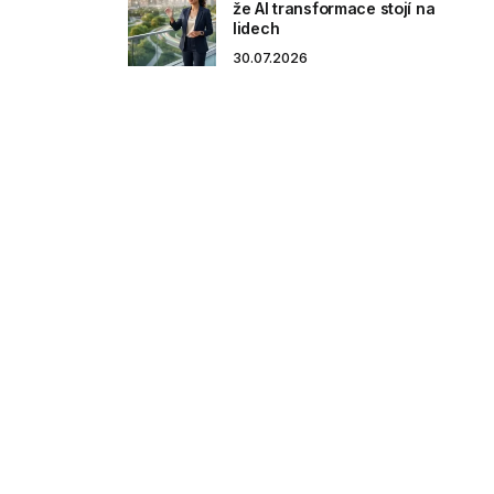
že AI transformace stojí na
lidech
30.07.2026