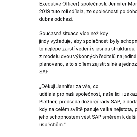
Executive Officer) společnosti. Jennifer Mor
2019 tuto roli sdílela, ze společnosti po do
dubna odchází.
Současná situace více než kdy
jindy vyžaduje, aby společnosti byly schop
to nejlépe zajistí vedení s jasnou strukturo
z modelu dvou výkonných ředitelů na jediné
plánováno, a to s cílem zajistit silné a jedn
SAP.
„Děkuji Jennifer za vše, co
udělala pro naši společnost, naše lidi i zák
Plattner, předseda dozorčí rady SAP, a doda
kdy na celém světě panuje velká nejistota, p
jeho schopnostem vést SAP směrem k další
úspěchům.”