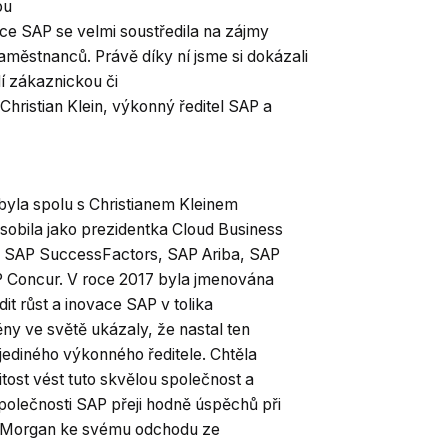
ou
ce SAP se velmi soustředila na zájmy
zaměstnanců. Právě díky ní jsme si dokázali
dí zákaznickou či
ristian Klein, výkonný ředitel SAP a
byla spolu s Christianem Kleinem
sobila jako prezidentka Cloud Business
s, SAP SuccessFactors, SAP Ariba, SAP
P Concur. V roce 2017 byla jmenována
it růst a inovace SAP v tolika
y ve světě ukázaly, že nastal ten
jediného výkonného ředitele. Chtěla
tost vést tuto skvělou společnost a
polečnosti SAP přeji hodně úspěchů při
er Morgan ke svému odchodu ze