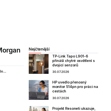
 Morgan
Nejčtenější
TP-Link Tapo L901-6
přináší chytré osvětlení s
dvojicí senzorů
e...
30.07.2026
HP uvedlo přenosný
monitor 514pn pro práci na
cestách
30.07.2026
Projekt Resoneti ukazuje,