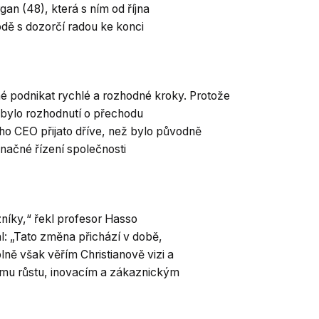
gan (48), která s ním od října
hodě s dozorčí radou ke konci
né podnikat rychlé a rozhodné kroky. Protože
u, bylo rozhodnutí o přechodu
ho CEO přijato dříve, než bylo původně
označné řízení společnosti
azníky,“ řekl profesor Hasso
l: „Tato změna přichází v době,
lně však věřím Christianově vizi a
mu růstu, inovacím a zákaznickým