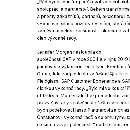
„Rád bych Jennifer poděkoval za mnohalet
spolupráci a partnerství. Během transforma
a priority zákazníků, partnerů, akcionářů i 
vybudovat silnou pozici v řešeních, která ří
zaměstnaneckou zkušenost,“ okomentoval Ch
člen výkonné rady.
Jennifer Morgan nastoupila do
společnosti SAP v roce 2004 a v říjnu 2019 
jmenována výkonnou ředitelkou. Předtím pů
Group, kde zodpovídala za řešení Qualtric
Fieldglass, SAP Customer Experience a SA
členkou výkonné rady. „Bylo mi velkou ctí říd
oblastech. Momentální bezprecedentní změn
pravý čas, aby společnost přešla na model 
bych poděkovat Hasso Plattnerovi za příleži
Christianovi, výkonné radě a celému týmu s
dalším rozvoji společnosti,“ dodala Jennif