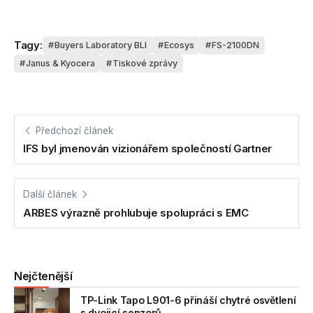
Tagy:
Buyers Laboratory BLI
Ecosys
FS-2100DN
Janus & Kyocera
Tiskové zprávy
Předchozí článek
IFS byl jmenován vizionářem společností Gartner
Další článek
ARBES výrazně prohlubuje spolupráci s EMC
Nejčtenější
TP-Link Tapo L901-6 přináší chytré osvětlení
s dvojicí senzorů