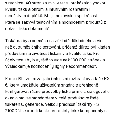
s rychlostí 40 stran za min. v testu prokázala vysokou
kvalitu tisku a ohromila intuitivním rozhraním i
množstvím doplňků. BLI je nezávislou společností,
která se zabývá testováním a hodnocením produktů z
oblasti tisku dokumentů.
Tiskárna byla oceněna na základě důkladného a více
než dvouměsíčního testování, přičemž důraz byl kladen
především na životnost tiskárny a kvalitu tisku. Pro
účely testu bylo vytištěno více než 100.000 stránek a
výsledkem je hodnocení „Highly Recommended“.
Komisi BLI velmi zaujalo i intuitivní rozhraní ovladače KX
6, který umožňuje uživatelům snadno a přehledně
konfigurovat různé předvolby tisku přímo z dialogového
okna a stal se standardem v celé produktové řadě
tiskáren 6. generace. Velkou předností tiskárny FS-
2100DN se oproti konkurenci staly také komponenty s