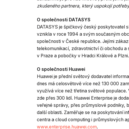
zkušeného partnera, který uspokojí potřeby
O společnosti DATASYS
DATASYS je špičkový český poskytovatel slu
vznikla v roce 1994 a svým současným obch
společnosti v České republice. Jejími zákazn
telekomunikací, zdravotnictví či obchodu a 
v Praze a pobočky v Hradci Králové a Plzni
O společnosti Huawei
Huawei je přední světový dodavatel informa
dnes má celosvětově více než 130 000 zam
využívá více než třetina světové populace
zde přes 300 lidí. Huawei Enterprise je dod
veřejné správy, přes průmyslové podniky, ban
další oblasti. Zaměřuje se na poskytování i
centra a cloud computing i průmyslových ap
www.enterprise.huawei.com
.