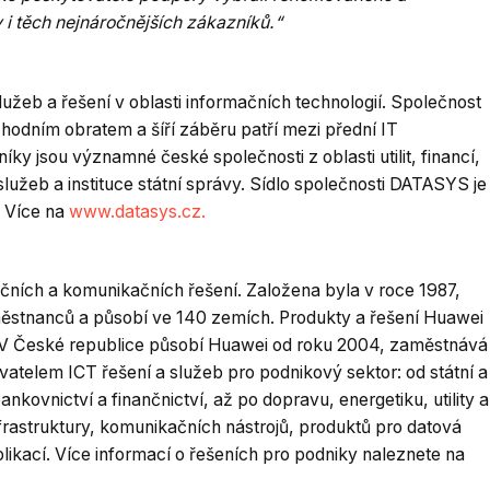
 i těch nejnáročnějších zákazníků.“
žeb a řešení v oblasti informačních technologií. Společnost
odním obratem a šíří záběru patří mezi přední IT
íky jsou významné české společnosti z oblasti utilit, financí,
služeb a instituce státní správy. Sídlo společnosti DATASYS je
. Více na
www.datasys.cz.
čních a komunikačních řešení. Založena byla v roce 1987,
ěstnanců a působí ve 140 zemích. Produkty a řešení Huawei
. V České republice působí Huawei od roku 2004, zaměstnává
avatelem ICT řešení a služeb pro podnikový sektor: od státní a
kovnictví a finančnictví, až po dopravu, energetiku, utility a
nfrastruktury, komunikačních nástrojů, produktů pro datová
likací. Více informací o řešeních pro podniky naleznete na