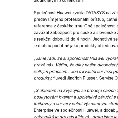
dlouholetými zkušenostmi.
Společnost Huawei zvolila DATASYS na zákl
především jeho profesionální přístup, četné 
reference z českého trhu. Obě společnost
zavázal zabezpečit pro české a slovenské 
s reakční dobou již do 4 hodin. Jednotlivé s
je mohou podobně jako produkty objednávat 
„Jsme rádi, že si společnost Huawei vybral
právě nás. Věřím, že díky našim dlouhole
velkým přínosem . Jen s kvalitní servisní 
produkty,“
uvedl Jindřich Flusser, Servise
„S ohledem na zvyšující se prodeje našich 
poskytování kvalitní a spolehlivé záruční a
knihovny a servery velmi významným stra
Enterprise ve společnosti Huawei, a dodal: „
zákazníků je pro nás klíčová , proto jsme 