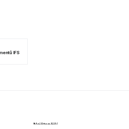
umentů IFS
Nejčtenější