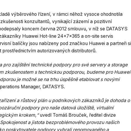
adě výběrového řízení, v rámci něhož vysoce ohodnotila
zkušenosti konzultantů, vynikající zázemí a pozitivní
i podepsaly koncem června 2012 smlouvu, v níž se DATASYS
zákazníky Huawei Hot-line 24x7x365 a on-site servis
ervisní balíčky jsou nabízeny pod značkou Huawei a partneři si
prostřednictvím autorizovaných distributorů.
a pro zajištění technické podpory pro své servery a storage
tým zkušenostem s technickou podporou, budeme pro Huawei
podporou je možné se na trhu úspěšně etablovat s novými
 Operations Manager, DATASYS.
zařízení a růstový plán u podnikových zákazníků je dohoda o
 pozáruční podpory pro naše datová úložiště, virtuální
tegickým krokem,“
uvedl Tomáš Brouček, ředitel divize
Spokojenost a jistota bezproblémového provozu našich
jako poskytovatele podpory vybrali renomovaného a