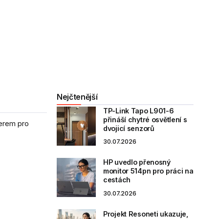
Nejčtenější
TP-Link Tapo L901-6
přináší chytré osvětlení s
nerem pro
dvojicí senzorů
30.07.2026
HP uvedlo přenosný
monitor 514pn pro práci na
cestách
30.07.2026
Projekt Resoneti ukazuje,