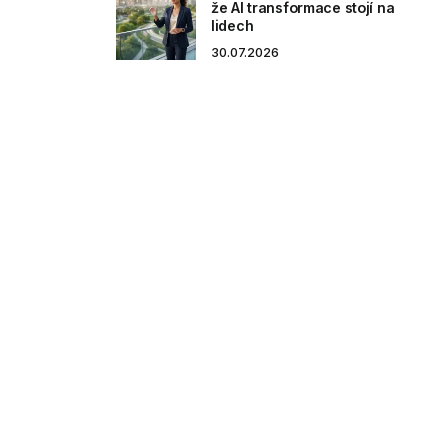
že AI transformace stojí na
lidech
30.07.2026