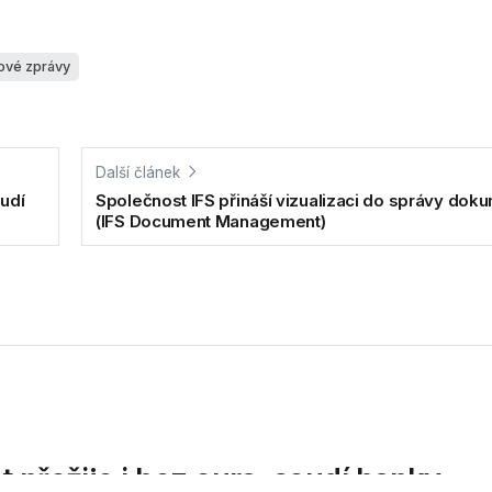
ové zprávy
Další článek
oudí
Společnost IFS přináší vizualizaci do správy dok
(IFS Document Management)
 přežije i bez eura, soudí banky