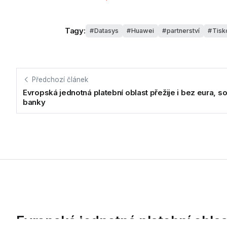
Tagy:
Datasys
Huawei
partnerství
Tisk
Předchozí článek
Evropská jednotná platební oblast přežije i bez eura, s
banky
Evropská jednotná platební oblast