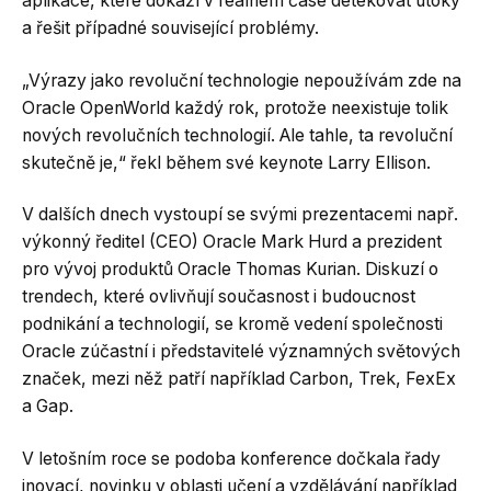
aplikace, které dokáží v reálném čase detekovat útoky
a řešit případné související problémy.
„Výrazy jako revoluční technologie nepoužívám zde na
Oracle OpenWorld každý rok, protože neexistuje tolik
nových revolučních technologií. Ale tahle, ta revoluční
skutečně je,“ řekl během své keynote Larry Ellison.
V dalších dnech vystoupí se svými prezentacemi např.
výkonný ředitel (CEO) Oracle Mark Hurd a prezident
pro vývoj produktů Oracle Thomas Kurian. Diskuzí o
trendech, které ovlivňují současnost i budoucnost
podnikání a technologií, se kromě vedení společnosti
Oracle zúčastní i představitelé významných světových
značek, mezi něž patří například Carbon, Trek, FexEx
a Gap.
V letošním roce se podoba konference dočkala řady
inovací, novinku v oblasti učení a vzdělávání například