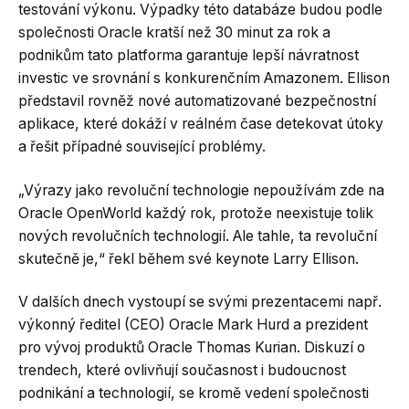
testování výkonu. Výpadky této databáze budou podle
společnosti Oracle kratší než 30 minut za rok a
podnikům tato platforma garantuje lepší návratnost
investic ve srovnání s konkurenčním Amazonem. Ellison
představil rovněž nové automatizované bezpečnostní
aplikace, které dokáží v reálném čase detekovat útoky
a řešit případné související problémy.
„Výrazy jako revoluční technologie nepoužívám zde na
Oracle OpenWorld každý rok, protože neexistuje tolik
nových revolučních technologií. Ale tahle, ta revoluční
skutečně je,“ řekl během své keynote Larry Ellison.
V dalších dnech vystoupí se svými prezentacemi např.
výkonný ředitel (CEO) Oracle Mark Hurd a prezident
pro vývoj produktů Oracle Thomas Kurian. Diskuzí o
trendech, které ovlivňují současnost i budoucnost
podnikání a technologií, se kromě vedení společnosti