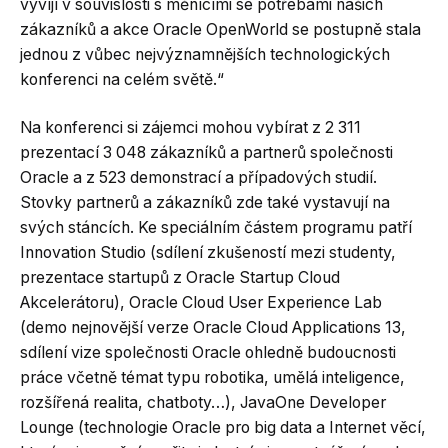
vyvíjí v souvislosti s měnícími se potřebami našich
zákazníků a akce Oracle OpenWorld se postupně stala
jednou z vůbec nejvýznamnějších technologických
konferenci na celém světě.“
Na konferenci si zájemci mohou vybírat z 2 311
prezentací 3 048 zákazníků a partnerů společnosti
Oracle a z 523 demonstrací a případových studií.
Stovky partnerů a zákazníků zde také vystavují na
svých stáncích. Ke speciálním částem programu patří
Innovation Studio (sdílení zkušeností mezi studenty,
prezentace startupů z Oracle Startup Cloud
Akcelerátoru), Oracle Cloud User Experience Lab
(demo nejnovější verze Oracle Cloud Applications 13,
sdílení vize společnosti Oracle ohledně budoucnosti
práce včetně témat typu robotika, umělá inteligence,
rozšířená realita, chatboty…), JavaOne Developer
Lounge (technologie Oracle pro big data a Internet věcí,