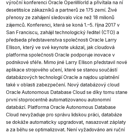
výroční konferenci Oracle OpenWorld a přivítala na ní
desetitisíce zákazníků a partnerů ze 175 zemí.
Živé
přenosy ze zahájení sledovalo více než 18 milionů
zájemců. Konferenci, která se koná 1.–5. října 2017 v
San Franciscu, zahájil technologický ředitel (CTO) a
předseda představenstva společnosti Oracle Larry
Ellison, který ve své keynote ukázal, jak cloudová
platforma společnosti Oracle podporuje inovace v
podnikové sféře. Mimo jiné Larry Ellison představil nové
aplikace strojového učení, které se stanou součástí
databázových technologií Oracle a najdou uplatnění
také v oblasti zabezpečení. Nový databázový cloud
Oracle Autonomous Database Cloud se díky tomu stane
první stoprocentně automatizovanou autonomní
databází. Platforma Oracle Autonomous Database
Cloud nevyžaduje pro správu lidskou práci, databáze
se dokáže automaticky upgradovat, nasazovat záplaty
a za běhu se optimalizovat. Není vyžadováno ani ruční