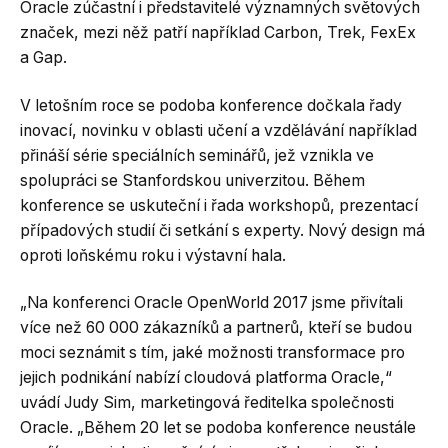
Oracle zúčastní i představitelé významných světových
značek, mezi něž patří například Carbon, Trek, FexEx
a Gap.
V letošním roce se podoba konference dočkala řady
inovací, novinku v oblasti učení a vzdělávání například
přináší série speciálních seminářů, jež vznikla ve
spolupráci se Stanfordskou univerzitou. Během
konference se uskuteční i řada workshopů, prezentací
případových studií či setkání s experty. Nový design má
oproti loňskému roku i výstavní hala.
„Na konferenci Oracle OpenWorld 2017 jsme přivítali
více než 60 000 zákazníků a partnerů, kteří se budou
moci seznámit s tím, jaké možnosti transformace pro
jejich podnikání nabízí cloudová platforma Oracle,“
uvádí Judy Sim, marketingová ředitelka společnosti
Oracle. „Během 20 let se podoba konference neustále