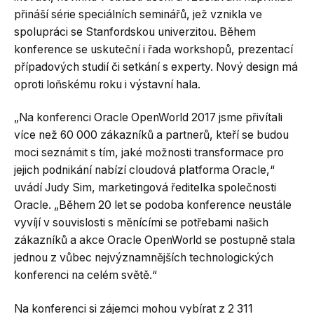
přináší série speciálních seminářů, jež vznikla ve
spolupráci se Stanfordskou univerzitou. Během
konference se uskuteční i řada workshopů, prezentací
případových studií či setkání s experty. Nový design má
oproti loňskému roku i výstavní hala.
„Na konferenci Oracle OpenWorld 2017 jsme přivítali
více než 60 000 zákazníků a partnerů, kteří se budou
moci seznámit s tím, jaké možnosti transformace pro
jejich podnikání nabízí cloudová platforma Oracle,“
uvádí Judy Sim, marketingová ředitelka společnosti
Oracle. „Během 20 let se podoba konference neustále
vyvíjí v souvislosti s měnícími se potřebami našich
zákazníků a akce Oracle OpenWorld se postupně stala
jednou z vůbec nejvýznamnějších technologických
konferenci na celém světě.“
Na konferenci si zájemci mohou vybírat z 2 311