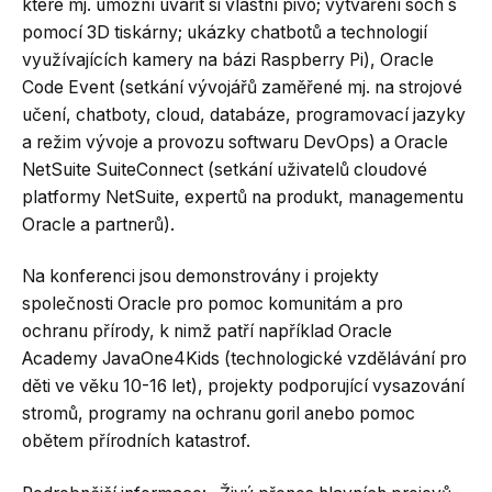
které mj. umožní uvařit si vlastní pivo; vytváření soch s
pomocí 3D tiskárny; ukázky chatbotů a technologií
využívajících kamery na bázi Raspberry Pi), Oracle
Code Event (setkání vývojářů zaměřené mj. na strojové
učení, chatboty, cloud, databáze, programovací jazyky
a režim vývoje a provozu softwaru DevOps) a Oracle
NetSuite SuiteConnect (setkání uživatelů cloudové
platformy NetSuite, expertů na produkt, managementu
Oracle a partnerů).
Na konferenci jsou demonstrovány i projekty
společnosti Oracle pro pomoc komunitám a pro
ochranu přírody, k nimž patří například Oracle
Academy JavaOne4Kids (technologické vzdělávání pro
děti ve věku 10-16 let), projekty podporující vysazování
stromů, programy na ochranu goril anebo pomoc
obětem přírodních katastrof.