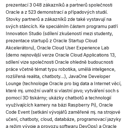
prezentací 3 048 zákazníků a partnerů společnosti
Oracle a z 523 demonstrací a případových studií.
Stovky partnerů a zákazníků zde také vystavují na
svých stáncích. Ke speciálním částem programu patří
Innovation Studio (sdílení zkušeností mezi studenty,
prezentace startupů z Oracle Startup Cloud
Akcelerátoru), Oracle Cloud User Experience Lab
(demo nejnovější verze Oracle Cloud Applications 13,
sdílení vize společnosti Oracle ohledně budoucnosti
práce včetně témat typu robotika, umělá inteligence,
rozšířená realita, chatboty…), JavaOne Developer
Lounge (technologie Oracle pro big data a Internet věcí,
které mj. umožní uvařit si vlastní pivo; vytváření soch s
pomocí 3D tiskárny; ukázky chatbotů a technologií
využívajících kamery na bázi Raspberry Pi), Oracle
Code Event (setkání vývojářů zaměřené mj. na strojové
učení, chatboty, cloud, databáze, programovací jazyky
a režim vývoje a provozu softwaru DevOps) a Oracle