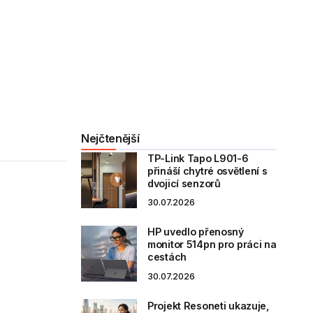
Nejčtenější
TP-Link Tapo L901-6
přináší chytré osvětlení s
dvojicí senzorů
30.07.2026
HP uvedlo přenosný
monitor 514pn pro práci na
cestách
30.07.2026
Projekt Resoneti ukazuje,