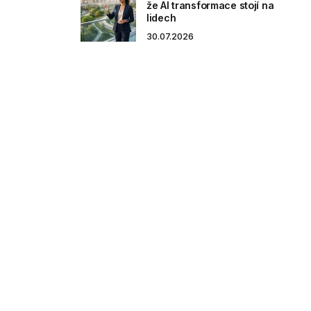
že AI transformace stojí na
lidech
30.07.2026