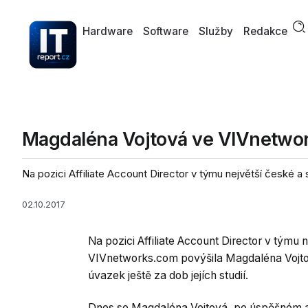
Hardware
Software
Služby
Redakce
Magdaléna Vojtová ve VIVnetwor
Na pozici Affiliate Account Director v týmu největší české a 
02.10.2017
Na pozici Affiliate Account Director v týmu n
VIVnetworks.com povýšila Magdaléna Vojtová 
úvazek ještě za dob jejích studií.
Dnes se Magdaléna Vojtová, po úspěšném 