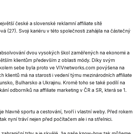
ejvětší české a slovenské reklamní affiliate sítě
(27). Svoji kariéru v této společnosti zahájila na částečný
absolvování dvou vysokých škol zaměřených na ekonomii a
ětším klientům především z oblasti módy. Díky svým
 kolem sebe byla proto ve VIVnetworks.com povýšena na
ch klientů má na starosti i vedení týmu mezinárodních affiliate
nsko, Bulharsko a Ukrajinu. Kromě toho se také podílí na
kání odborníků na affiliate marketing v ČR a SR, která se 1.
.
 hlavně sportu a cestování, tvoří i vlastní weby. Před rokem
ak nyní tráví nejen před počítačem ale i na střelnici.
na zahraniční trhy a je skvělé, že naše know-how tak můžeme