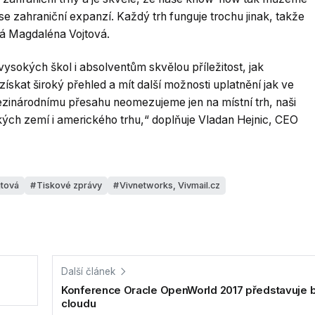
se zahraniční expanzí. Každý trh funguje trochu jinak, takže
ká Magdaléna Vojtová.
sokých škol i absolventům skvělou příležitost, jak
získat široký přehled a mít další možnosti uplatnění jak ve
mezinárodnímu přesahu neomezujeme jen na místní trh, naši
ých zemí i amerického trhu,“ doplňuje Vladan Hejnic, CEO
tová
Tiskové zprávy
Vivnetworks, Vivmail.cz
Další článek
Konference Oracle OpenWorld 2017 představuje 
cloudu