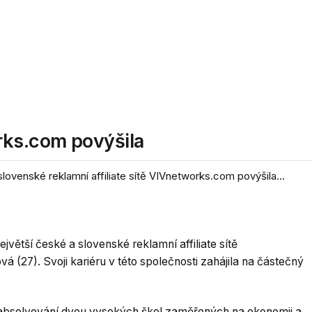
ks.com povýšila
slovenské reklamní affiliate sítě VIVnetworks.com povýšila...
ejvětší české a slovenské reklamní affiliate sítě
(27). Svoji kariéru v této společnosti zahájila na částečný
absolvování dvou vysokých škol zaměřených na ekonomii a