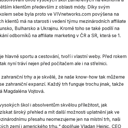
ětším klientům především z oblasti módy. Díky svým
 kolem sebe byla proto ve VIVnetworks.com povýšena na
ch klientů má na starosti i vedení týmu mezinárodních affiliate
nsko, Bulharsko a Ukrajinu. Kromě toho se také podílí na
kání odborníků na affiliate marketing v ČR a SR, která se 1.
.
 hlavně sportu a cestování, tvoří i vlastní weby. Před rokem
ak nyní tráví nejen před počítačem ale i na střelnici.
na zahraniční trhy a je skvělé, že naše know-how tak můžeme
se zahraniční expanzí. Každý trh funguje trochu jinak, takže
ká Magdaléna Vojtová.
sokých škol i absolventům skvělou příležitost, jak
získat široký přehled a mít další možnosti uplatnění jak ve
mezinárodnímu přesahu neomezujeme jen na místní trh, naši
ých zemí i amerického trhu,“ doplňuje Vladan Hejnic, CEO