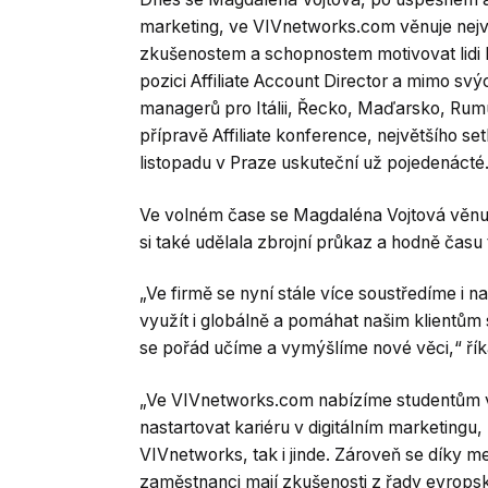
marketing, ve VIVnetworks.com věnuje nejv
zkušenostem a schopnostem motivovat lidi
pozici Affiliate Account Director a mimo svý
managerů pro Itálii, Řecko, Maďarsko, Rumu
přípravě Affiliate konference, největšího set
listopadu v Praze uskuteční už pojedenácté
Ve volném čase se Magdaléna Vojtová věnuje
si také udělala zbrojní průkaz a hodně času t
„Ve firmě se nyní stále více soustředíme i 
využít i globálně a pomáhat našim klientům 
se pořád učíme a vymýšlíme nové věci,“ ří
„Ve VIVnetworks.com nabízíme studentům vy
nastartovat kariéru v digitálním marketingu, 
VIVnetworks, tak i jinde. Zároveň se díky 
zaměstnanci mají zkušenosti z řady evropsk