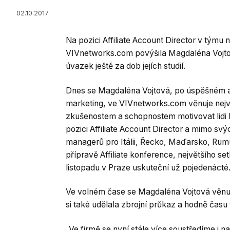
02.10.2017
Na pozici Affiliate Account Director v týmu n
VIVnetworks.com povýšila Magdaléna Vojtová 
úvazek ještě za dob jejích studií.
Dnes se Magdaléna Vojtová, po úspěšném 
marketing, ve VIVnetworks.com věnuje nejv
zkušenostem a schopnostem motivovat lidi
pozici Affiliate Account Director a mimo svý
managerů pro Itálii, Řecko, Maďarsko, Rumu
přípravě Affiliate konference, největšího set
listopadu v Praze uskuteční už pojedenácté
Ve volném čase se Magdaléna Vojtová věnuje
si také udělala zbrojní průkaz a hodně času t
„Ve firmě se nyní stále více soustředíme i 