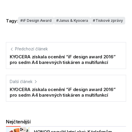
Tagy:
iF Design Award
Janus & Kyocera
Tiskové zprávy
Předchozí článek
KYOCERA získala ocenění “iF design award 2016”
pro sedm A4 barevných tiskáren a multifunkcí
Další článek
KYOCERA získala ocenění “iF design award 2016”
pro sedm A4 barevných tiskáren a multifunkcí
Nejčtenější
HONOR spouští letní akci: K telefonům