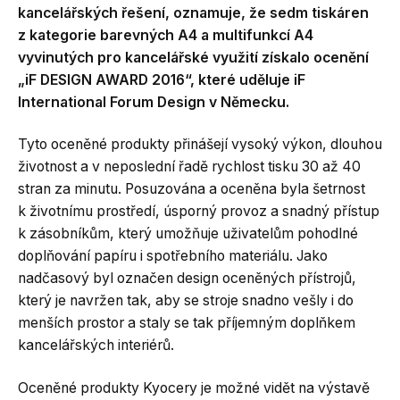
kancelářských řešení, oznamuje, že sedm tiskáren
z kategorie barevných A4 a multifunkcí A4
vyvinutých pro kancelářské využití získalo ocenění
„iF DESIGN AWARD 2016“, které uděluje iF
International Forum Design v Německu.
Tyto oceněné produkty přinášejí vysoký výkon, dlouhou
životnost a v neposlední řadě rychlost tisku 30 až 40
stran za minutu. Posuzována a oceněna byla šetrnost
k životnímu prostředí, úsporný provoz a snadný přístup
k zásobníkům, který umožňuje uživatelům pohodlné
doplňování papíru i spotřebního materiálu. Jako
nadčasový byl označen design oceněných přístrojů,
který je navržen tak, aby se stroje snadno vešly i do
menších prostor a staly se tak příjemným doplňkem
kancelářských interiérů.
Oceněné produkty Kyocery je možné vidět na výstavě