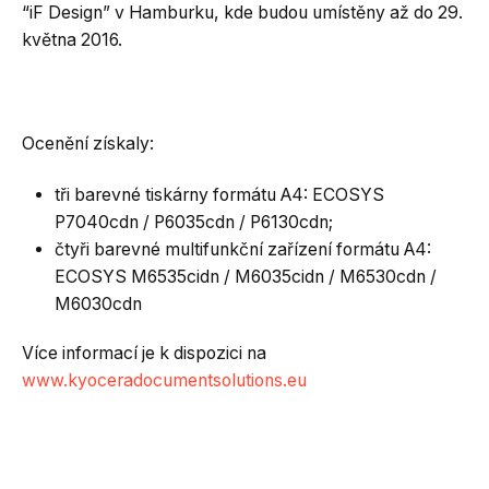
“iF Design” v Hamburku, kde budou umístěny až do 29.
května 2016.
Ocenění získaly:
tři barevné tiskárny formátu A4: ECOSYS
P7040cdn / P6035cdn / P6130cdn;
čtyři barevné multifunkční zařízení formátu A4:
ECOSYS M6535cidn / M6035cidn / M6530cdn /
M6030cdn
Více informací je k dispozici na
www.kyoceradocumentsolutions.eu