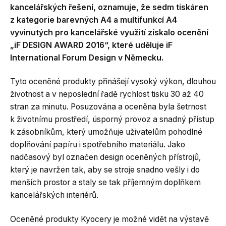
kancelářských řešení, oznamuje, že sedm tiskáren
z kategorie barevných A4 a multifunkcí A4
vyvinutých pro kancelářské využití získalo ocenění
„iF DESIGN AWARD 2016“, které uděluje iF
International Forum Design v Německu.
Tyto oceněné produkty přinášejí vysoký výkon, dlouhou
životnost a v neposlední řadě rychlost tisku 30 až 40
stran za minutu. Posuzována a oceněna byla šetrnost
k životnímu prostředí, úsporný provoz a snadný přístup
k zásobníkům, který umožňuje uživatelům pohodlné
doplňování papíru i spotřebního materiálu. Jako
nadčasový byl označen design oceněných přístrojů,
který je navržen tak, aby se stroje snadno vešly i do
menších prostor a staly se tak příjemným doplňkem
kancelářských interiérů.
Oceněné produkty Kyocery je možné vidět na výstavě