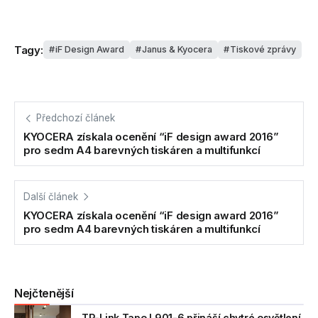
Tagy:
iF Design Award
Janus & Kyocera
Tiskové zprávy
Předchozí článek
KYOCERA získala ocenění “iF design award 2016”
pro sedm A4 barevných tiskáren a multifunkcí
Další článek
KYOCERA získala ocenění “iF design award 2016”
pro sedm A4 barevných tiskáren a multifunkcí
Nejčtenější
TP-Link Tapo L901-6 přináší chytré osvětlení