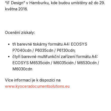
“iF Design” v Hamburku, kde budou umístěny až do 29.
května 2016.
Ocenění získaly:
tři barevné tiskárny formátu A4: ECOSYS
P7040cdn / P6035cdn / P6130cdn;
čtyři barevné multifunkční zařízení formátu A4:
ECOSYS M6535cidn / M6035cidn / M6530cdn /
M6030cdn
Více informací je k dispozici na
www.kyoceradocumentsolutions.eu