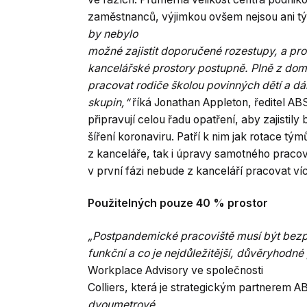
zaměstnanců, výjimkou ovšem nejsou ani t
by nebylo
možné zajistit doporučené rozestupy, a pr
kancelářské prostory postupně. Plně z dom
pracovat rodiče školou povinných dětí a dá
skupin,“
říká Jonathan Appleton, ředitel ABS
připravují celou řadu opatření, aby zajist
šíření koronaviru. Patří k nim jak rotace tým
z kanceláře, tak i úpravy samotného pracovi
v první fázi nebude z kanceláří pracovat 
Použitelných pouze 40 % prostor
„Postpandemické pracoviště musí být bez
funkční a co je nejdůležitější, důvěryhodn
Workplace Advisory ve společnosti
Colliers, která je strategickým partnerem 
dvoumetrové