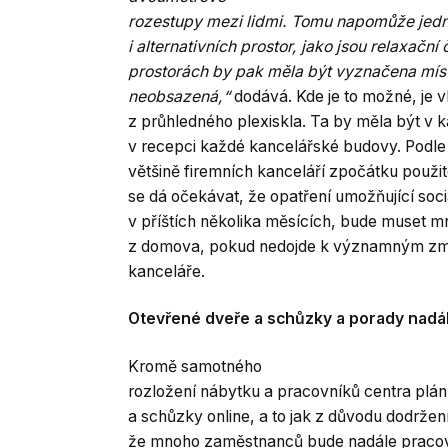
rozestupy mezi lidmi. Tomu napomůže jedn
i alternativních prostor, jako jsou relaxační
prostorách by pak měla být vyznačena míst
neobsazená,“
dodává. Kde je to možné, je vh
z průhledného plexiskla. Ta by měla být v 
v recepci každé kancelářské budovy. Podle 
většině firemních kanceláří zpočátku použi
se dá očekávat, že opatření umožňující soci
v příštích několika měsících, bude muset mn
z domova, pokud nedojde k významným změ
kanceláře.
Otevřené dveře a schůzky a porady nadál
Kromě samotného
rozložení nábytku a pracovníků centra plán
a schůzky online, a to jak z důvodu dodržení
že mnoho zaměstnanců bude nadále pracova