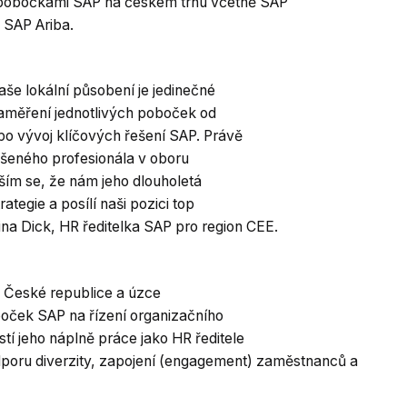
 pobočkami SAP na českém trhu včetně SAP
 SAP Ariba.
Naše lokální působení je jedinečné
 zaměření jednotlivých poboček od
po vývoj klíčových řešení SAP. Právě
ušeného profesionála v oboru
ěším se, že nám jeho dlouholetá
tegie a posílí naši pozici top
na Dick, HR ředitelka SAP pro region CEE.
 v České republice a úzce
oček SAP na řízení organizačního
tí jeho náplně práce jako HR ředitele
odporu diverzity, zapojení (engagement) zaměstnanců a