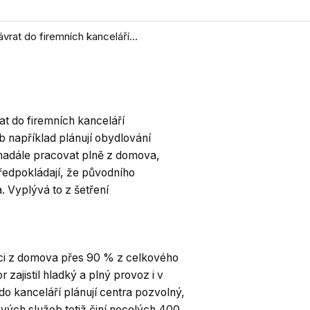
vrat do firemních kanceláří...
at do firemních kanceláří
 například plánují obydlování
 nadále pracovat plně z domova,
předpokládají, že původního
. Vyplývá to z šetření
áci z domova přes 90 % z celkového
ajistil hladký a plný provoz i v
o kanceláří plánují centra pozvolný,
vých služeb totiž činí necelých 400