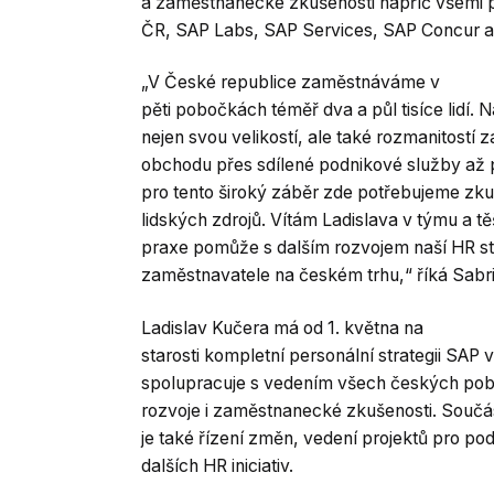
a zaměstnanecké zkušenosti napříč všemi
ČR, SAP Labs, SAP Services, SAP Concur a
„V České republice zaměstnáváme v
pěti pobočkách téměř dva a půl tisíce lidí. 
nejen svou velikostí, ale také rozmanitostí
obchodu přes sdílené podnikové služby až 
pro tento široký záběr zde potřebujeme zk
lidských zdrojů. Vítám Ladislava v týmu a t
praxe pomůže s dalším rozvojem naší HR stra
zaměstnavatele na českém trhu,“ říká Sabri
Ladislav Kučera má od 1. května na
starosti kompletní personální strategii SAP
spolupracuje s vedením všech českých pob
rozvoje i zaměstnanecké zkušenosti. Součás
je také řízení změn, vedení projektů pro p
dalších HR iniciativ.