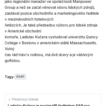
jako regionální manažer ve společnosti Manpower
Group a než se začal věnovat oboru lidských zdrojů,
zastával pozice obchodního a marketingového ředitele
v mezinárodních hotelových
řetězcích. Je také předsedou výboru pro lidské zdroje
v Americké obchodní
komoře. Ladislav Kučera vystudoval univerzitu Quincy
College v Bostonu v americkém státě Massachusetts.
Volný
čas rád tráví s rodinou, má dvě dcery a je vášnivým
golfistou.
Tagy:
SAP
Předchozí článek
Ladislav Kučera je novým HR ředitelem SAP pro