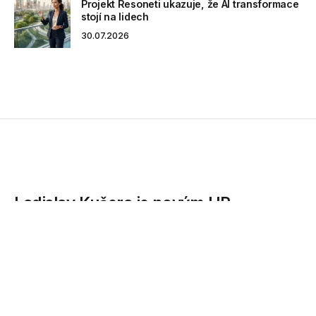
Projekt Resoneti ukazuje, že AI transformace
stojí na lidech
30.07.2026
Ladislav Kučera je novým HR
ředitelem SAP pro Českou republiku
Společnost SAP posiluje svůj český tým a na pozici HR
ředitele jmenuje Ladislava Kučeru (44), který má dlouholeté
zkušenosti...