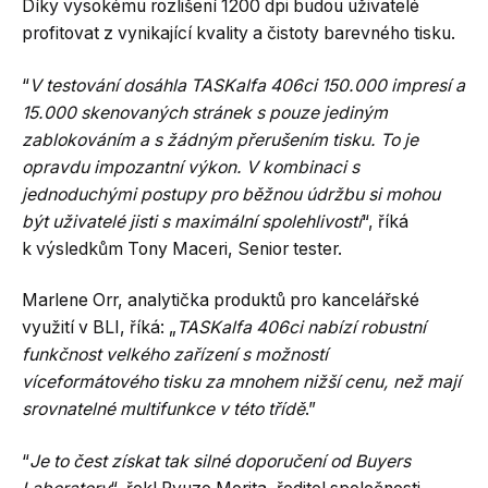
Díky vysokému rozlišení 1200 dpi budou uživatelé
profitovat z vynikající kvality a čistoty barevného tisku.
“
V testování dosáhla TASKalfa 406ci 150.000 impresí a
15.000 skenovaných stránek s pouze jediným
zablokováním a s žádným přerušením tisku. To je
opravdu impozantní výkon. V kombinaci s
jednoduchými postupy pro běžnou údržbu si mohou
být uživatelé jisti s maximální spolehlivostí
“, říká
k výsledkům Tony Maceri, Senior tester.
Marlene Orr, analytička produktů pro kancelářské
využití v BLI, říká: „
TASKalfa 406ci nabízí robustní
funkčnost velkého zařízení s možností
víceformátového tisku za mnohem nižší cenu, než mají
srovnatelné multifunkce v této třídě
.”
“
Je to čest získat tak silné doporučení od Buyers