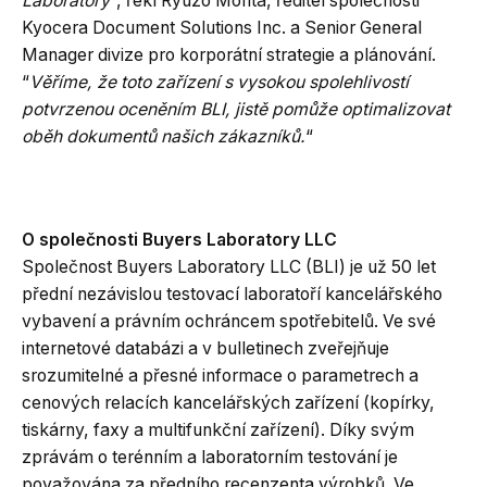
Laboratory
“, řekl Ryuzo Morita, ředitel společnosti
Kyocera Document Solutions Inc. a Senior General
Manager divize pro korporátní strategie a plánování.
“
Věříme, že toto zařízení s vysokou spolehlivostí
potvrzenou oceněním BLI, jistě pomůže optimalizovat
oběh dokumentů našich zákazníků.
“
O společnosti Buyers Laboratory LLC
Společnost Buyers Laboratory LLC (BLI) je už 50 let
přední nezávislou testovací laboratoří kancelářského
vybavení a právním ochráncem spotřebitelů. Ve své
internetové databázi a v bulletinech zveřejňuje
srozumitelné a přesné informace o parametrech a
cenových relacích kancelářských zařízení (kopírky,
tiskárny, faxy a multifunkční zařízení). Díky svým
zprávám o terénním a laboratorním testování je
považována za předního recenzenta výrobků. Ve