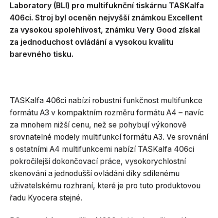
Laboratory (BLI) pro multifuknční tiskárnu TASKalfa
406ci. Stroj byl oceněn nejvyšší známkou Excellent
za vysokou spolehlivost, známku Very Good získal
za jednoduchost ovládání a vysokou kvalitu
barevného tisku.
TASKalfa 406ci nabízí robustní funkčnost multifunkce
formátu A3 v kompaktním rozměru formátu A4 – navíc
za mnohem nižší cenu, než se pohybují výkonově
srovnatelné modely multifunkcí formátu A3. Ve srovnání
s ostatními A4 multifunkcemi nabízí TASKalfa 406ci
pokročilejší dokončovací práce, vysokorychlostní
skenování a jednodušší ovládání díky sdílenému
uživatelskému rozhraní, které je pro tuto produktovou
řadu Kyocera stejné.