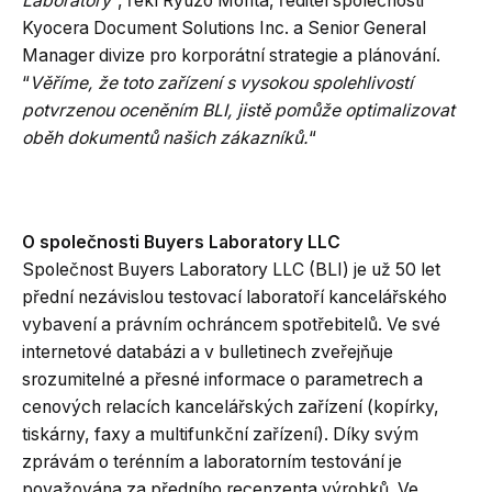
Laboratory
“, řekl Ryuzo Morita, ředitel společnosti
Kyocera Document Solutions Inc. a Senior General
Manager divize pro korporátní strategie a plánování.
“
Věříme, že toto zařízení s vysokou spolehlivostí
potvrzenou oceněním BLI, jistě pomůže optimalizovat
oběh dokumentů našich zákazníků.
“
O společnosti Buyers Laboratory LLC
Společnost Buyers Laboratory LLC (BLI) je už 50 let
přední nezávislou testovací laboratoří kancelářského
vybavení a právním ochráncem spotřebitelů. Ve své
internetové databázi a v bulletinech zveřejňuje
srozumitelné a přesné informace o parametrech a
cenových relacích kancelářských zařízení (kopírky,
tiskárny, faxy a multifunkční zařízení). Díky svým
zprávám o terénním a laboratorním testování je
považována za předního recenzenta výrobků. Ve