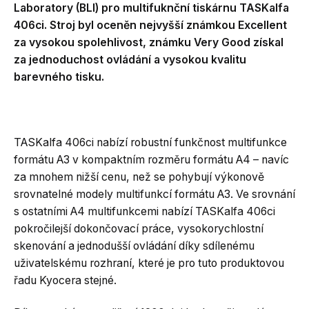
Laboratory (BLI) pro multifuknční tiskárnu TASKalfa
406ci. Stroj byl oceněn nejvyšší známkou Excellent
za vysokou spolehlivost, známku Very Good získal
za jednoduchost ovládání a vysokou kvalitu
barevného tisku.
TASKalfa 406ci nabízí robustní funkčnost multifunkce
formátu A3 v kompaktním rozměru formátu A4 – navíc
za mnohem nižší cenu, než se pohybují výkonově
srovnatelné modely multifunkcí formátu A3. Ve srovnání
s ostatními A4 multifunkcemi nabízí TASKalfa 406ci
pokročilejší dokončovací práce, vysokorychlostní
skenování a jednodušší ovládání díky sdílenému
uživatelskému rozhraní, které je pro tuto produktovou
řadu Kyocera stejné.