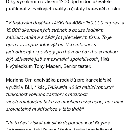
Díky vysokému rozlišení 1200 dpi budou uživatelé
profitovat z vynikající kvality a čistoty barevného tisku.
“
V testování dosáhla TASKalfa 406ci 150.000 impresí a
15.000 skenovaných stránek s pouze jediným
zablokováním a s žádným přerušením tisku. To je
opravdu impozantní výkon. V kombinaci s
jednoduchými postupy pro běžnou údržbu si mohou
být uživatelé jisti s maximální spolehlivostí
“, říká
k výsledkům Tony Maceri, Senior tester.
Marlene Orr, analytička produktů pro kancelářské
využití v BLI, říká: „
TASKalfa 406ci nabízí robustní
funkčnost velkého zařízení s možností
víceformátového tisku za mnohem nižší cenu, než mají
srovnatelné multifunkce v této třídě
.”
“
Je to čest získat tak silné doporučení od Buyers