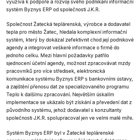
využívá k podpoře a rozvoji svého podnikání informační
systém Byznys ERP od společnosti J.K.R.
Společnost Žatecká teplárenská, výrobce a dodavatel
tepla pro město Žatec, hledala komplexní informační
systém, který by dokázal zefektivnit chod její podnikové
agendy a integrovat veškeré informace o firmě do
jednoho celku. Mezi hlavní požadavky patřilo
sjednocení účetní agendy, možnost zpracovávat mzdy
pracovníků pro více středisek, elektronická
komunikace systému Byznys ERP s bankovními ústavy,
a zajištění přenosu dat ze specializovaného programu
Teplo k dalšímu zpracování. Největším úskalím
implementace se ukázalo být získání a převedení dat z
původního systému, jehož dodavatel s konzultanty
společnosti J.K.R. spolupracoval jen ve velmi malé míře.
Systém Byznys ERP byl v Žatecké teplárenské