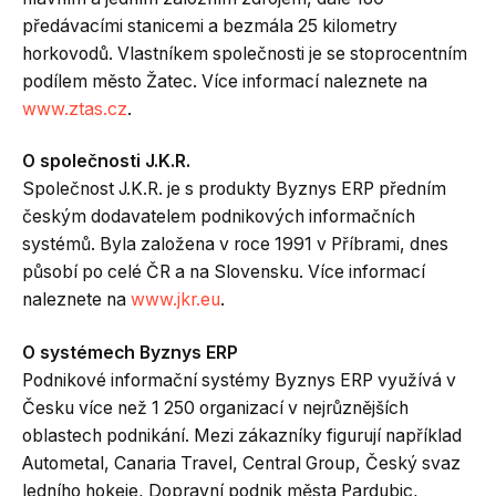
předávacími stanicemi a bezmála 25 kilometry
horkovodů. Vlastníkem společnosti je se stoprocentním
podílem město Žatec. Více informací naleznete na
www.ztas.cz
.
O společnosti J.K.R.
Společnost J.K.R. je s produkty Byznys ERP předním
českým dodavatelem podnikových informačních
systémů. Byla založena v roce 1991 v Příbrami, dnes
působí po celé ČR a na Slovensku. Více informací
naleznete na
www.jkr.eu
.
O systémech Byznys ERP
Podnikové informační systémy Byznys ERP využívá v
Česku více než 1 250 organizací v nejrůznějších
oblastech podnikání. Mezi zákazníky figurují například
Autometal, Canaria Travel, Central Group, Český svaz
ledního hokeje, Dopravní podnik města Pardubic,