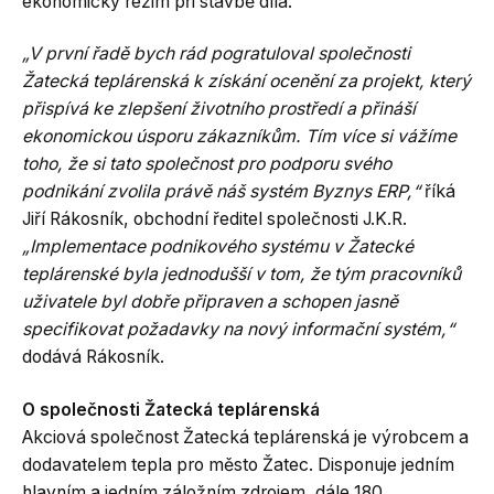
ekonomický režim při stavbě díla.
„V první řadě bych rád pogratuloval společnosti
Žatecká teplárenská k získání ocenění za projekt, který
přispívá ke zlepšení životního prostředí a přináší
ekonomickou úsporu zákazníkům. Tím více si vážíme
toho, že si tato společnost pro podporu svého
podnikání zvolila právě náš systém Byznys ERP,“
říká
Jiří Rákosník, obchodní ředitel společnosti J.K.R.
„Implementace podnikového systému v Žatecké
teplárenské byla jednodušší v tom, že tým pracovníků
uživatele byl dobře připraven a schopen jasně
specifikovat požadavky na nový informační systém,“
dodává Rákosník.
O společnosti Žatecká teplárenská
Akciová společnost Žatecká teplárenská je výrobcem a
dodavatelem tepla pro město Žatec. Disponuje jedním
hlavním a jedním záložním zdrojem, dále 180