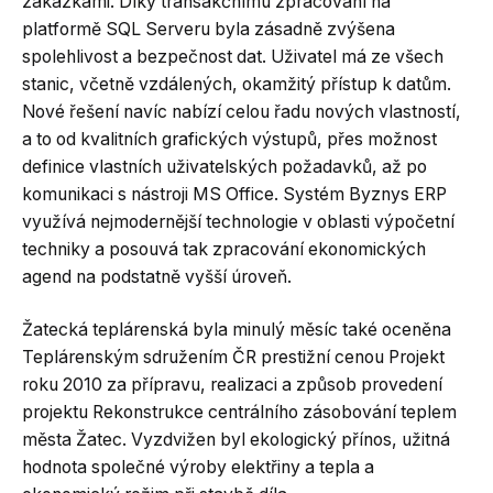
zakázkami. Díky transakčnímu zpracování na
platformě SQL Serveru byla zásadně zvýšena
spolehlivost a bezpečnost dat. Uživatel má ze všech
stanic, včetně vzdálených, okamžitý přístup k datům.
Nové řešení navíc nabízí celou řadu nových vlastností,
a to od kvalitních grafických výstupů, přes možnost
definice vlastních uživatelských požadavků, až po
komunikaci s nástroji MS Office. Systém Byznys ERP
využívá nejmodernější technologie v oblasti výpočetní
techniky a posouvá tak zpracování ekonomických
agend na podstatně vyšší úroveň.
Žatecká teplárenská byla minulý měsíc také oceněna
Teplárenským sdružením ČR prestižní cenou Projekt
roku 2010 za přípravu, realizaci a způsob provedení
projektu Rekonstrukce centrálního zásobování teplem
města Žatec. Vyzdvižen byl ekologický přínos, užitná
hodnota společné výroby elektřiny a tepla a