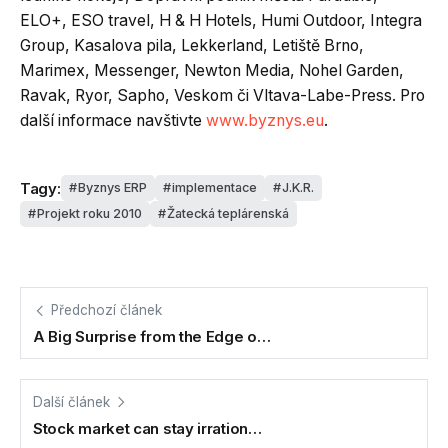
ELO+, ESO travel, H & H Hotels, Humi Outdoor, Integra
Group, Kasalova pila, Lekkerland, Letiště Brno,
Marimex, Messenger, Newton Media, Nohel Garden,
Ravak, Ryor, Sapho, Veskom či Vltava-Labe-Press. Pro
další informace navštivte
www.byznys.eu
.
Tagy:
Byznys ERP
implementace
J.K.R.
Projekt roku 2010
Žatecká teplárenská
Předchozí článek
A Big Surprise from the Edge o…
Další článek
Stock market can stay irration…