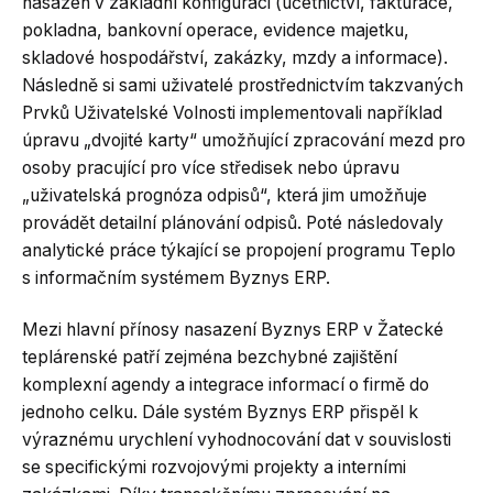
nasazen v základní konfiguraci (účetnictví, fakturace,
pokladna, bankovní operace, evidence majetku,
skladové hospodářství, zakázky, mzdy a informace).
Následně si sami uživatelé prostřednictvím takzvaných
Prvků Uživatelské Volnosti implementovali například
úpravu „dvojité karty“ umožňující zpracování mezd pro
osoby pracující pro více středisek nebo úpravu
„uživatelská prognóza odpisů“, která jim umožňuje
provádět detailní plánování odpisů. Poté následovaly
analytické práce týkající se propojení programu Teplo
s informačním systémem Byznys ERP.
Mezi hlavní přínosy nasazení Byznys ERP v Žatecké
teplárenské patří zejména bezchybné zajištění
komplexní agendy a integrace informací o firmě do
jednoho celku. Dále systém Byznys ERP přispěl k
výraznému urychlení vyhodnocování dat v souvislosti
se specifickými rozvojovými projekty a interními