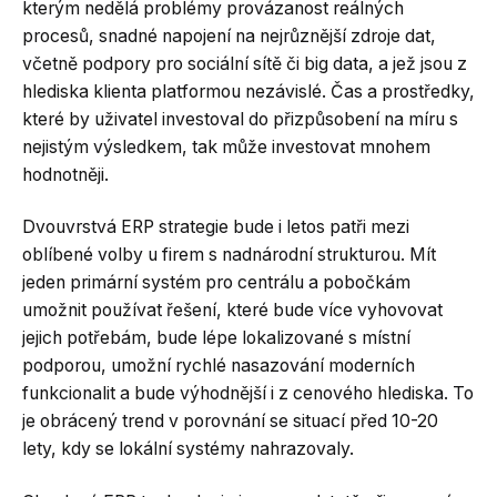
kterým nedělá problémy provázanost reálných
procesů, snadné napojení na nejrůznější zdroje dat,
včetně podpory pro sociální sítě či big data, a jež jsou z
hlediska klienta platformou nezávislé. Čas a prostředky,
které by uživatel investoval do přizpůsobení na míru s
nejistým výsledkem, tak může investovat mnohem
hodnotněji.
Dvouvrstvá ERP strategie bude i letos patři mezi
oblíbené volby u firem s nadnárodní strukturou. Mít
jeden primární systém pro centrálu a pobočkám
umožnit používat řešení, které bude více vyhovovat
jejich potřebám, bude lépe lokalizované s místní
podporou, umožní rychlé nasazování moderních
funkcionalit a bude výhodnější i z cenového hlediska. To
je obrácený trend v porovnání se situací před 10-20
lety, kdy se lokální systémy nahrazovaly.