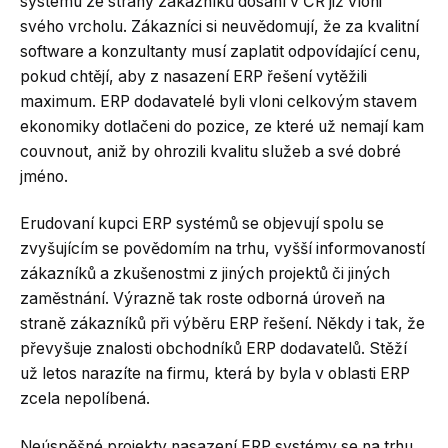
systému ze strany zákazníků dosáhl v ČR již vloni
svého vrcholu. Zákazníci si neuvědomují, že za kvalitní
software a konzultanty musí zaplatit odpovídající cenu,
pokud chtějí, aby z nasazení ERP řešení vytěžili
maximum. ERP dodavatelé byli vloni celkovým stavem
ekonomiky dotlačeni do pozice, ze které už nemají kam
couvnout, aniž by ohrozili kvalitu služeb a své dobré
jméno.
Erudovaní kupci ERP systémů se objevují spolu se
zvyšujícím se povědomím na trhu, vyšší informovaností
zákazníků a zkušenostmi z jiných projektů či jiných
zaměstnání. Výrazně tak roste odborná úroveň na
straně zákazníků při výběru ERP řešení. Někdy i tak, že
převyšuje znalosti obchodníků ERP dodavatelů. Stěží
už letos narazíte na firmu, která by byla v oblasti ERP
zcela nepolíbená.
Neúspěšné projekty nasazení ERP systémy se na trhu