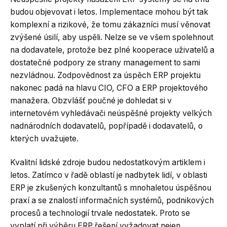
budou objevovat i letos. Implementace mohou být tak
komplexní a rizikové, že tomu zákazníci musí věnovat
zvýšené úsilí, aby uspěli. Nelze se ve všem spolehnout
na dodavatele, protože bez plné kooperace uživatelů a
dostatečné podpory ze strany management to sami
nezvládnou. Zodpovědnost za úspěch ERP projektu
nakonec padá na hlavu CIO, CFO a ERP projektového
manažera. Obzvlášť poučné je dohledat si v
internetovém vyhledávači neúspěšné projekty velkých
nadnárodních dodavatelů, popřípadě i dodavatelů, o
kterých uvažujete.
Kvalitní lidské zdroje budou nedostatkovým artiklem i
letos. Zatímco v řadě oblastí je nadbytek lidí, v oblasti
ERP je zkušených konzultantů s mnohaletou úspěšnou
praxí a se znalostí informačních systémů, podnikových
procesů a technologií trvale nedostatek. Proto se
vyplatí při výběru ERP řešení vyžadovat nejen