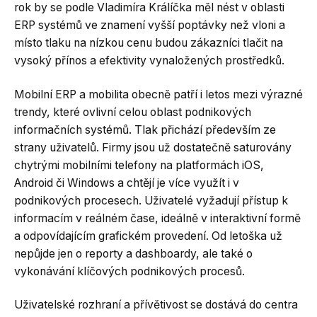
rok by se podle Vladimíra Králíčka měl nést v oblasti
ERP systémů ve znamení vyšší poptávky než vloni a
místo tlaku na nízkou cenu budou zákazníci tlačit na
vysoký přínos a efektivity vynaložených prostředků.
Mobilní ERP a mobilita obecně patří i letos mezi výrazné
trendy, které ovlivní celou oblast podnikových
informačních systémů. Tlak přichází především ze
strany uživatelů. Firmy jsou už dostatečně saturovány
chytrými mobilními telefony na platformách iOS,
Android či Windows a chtějí je více využít i v
podnikových procesech. Uživatelé vyžadují přístup k
informacím v reálném čase, ideálně v interaktivní formě
a odpovídajícím grafickém provedení. Od letoška už
nepůjde jen o reporty a dashboardy, ale také o
vykonávání klíčových podnikových procesů.
Uživatelské rozhraní a přívětivost se dostává do centra