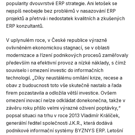
popularity dvouvrstvé ERP strategie. Ani letošek se
nejspíš neobejde bez problémů v nasazování ERP
projektů a přetrvá i nedostatek kvalitních a zkušených
ERP konzultantů.
V uplynulém roce, v České republice výrazně
ovlivněném ekonomickou stagnací, se v oblasti
modernizace a řízení podnikových procesů zaměřovaly
především na efektivní provoz a nízké náklady, s čímž
souviselo i omezení investic do informačních
technologií. „Díky neustálému omílání krize, recese a
obav z budoucnosti toto vše skutečně nastalo a řada
firem pozastavila a odložila větší investice. Ovšem
omezení inovací nelze odkládat donekonečna, takže v
závěru roku přišlo velmi výrazné oživení poptávky,“
popsal situaci na trhu v roce 2013 Vladimír Králíček,
generální ředitel společnosti J.K.R., která dodává
podnikové informační systémy BYZNYS ERP. Letošní