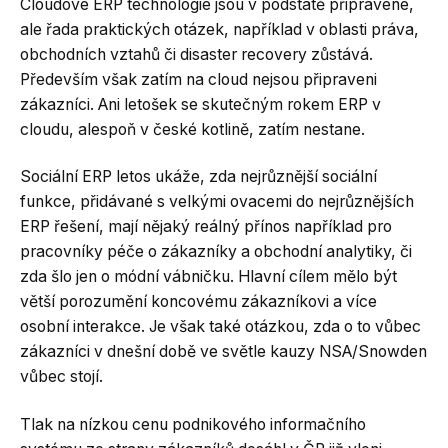
Cloudové ERP technologie jsou v podstatě připravené,
ale řada praktických otázek, například v oblasti práva,
obchodních vztahů či disaster recovery zůstává.
Především však zatím na cloud nejsou připraveni
zákazníci. Ani letošek se skutečným rokem ERP v
cloudu, alespoň v české kotlině, zatím nestane.
Sociální ERP letos ukáže, zda nejrůznější sociální
funkce, přidávané s velkými ovacemi do nejrůznějších
ERP řešení, mají nějaký reálný přínos například pro
pracovníky péče o zákazníky a obchodní analytiky, či
zda šlo jen o módní vábničku. Hlavní cílem mělo být
větší porozumění koncovému zákazníkovi a více
osobní interakce. Je však také otázkou, zda o to vůbec
zákazníci v dnešní době ve světle kauzy NSA/Snowden
vůbec stojí.
Tlak na nízkou cenu podnikového informačního