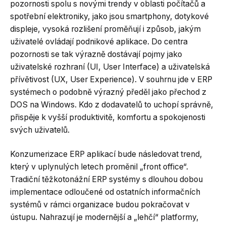
pozornosti spolu s novými trendy v oblasti počítačů a
spotřební elektroniky, jako jsou smartphony, dotykové
displeje, vysoká rozlišení proměňují i způsob, jakým
uživatelé ovládají podnikové aplikace. Do centra
pozornosti se tak výrazně dostávají pojmy jako
uživatelské rozhraní (UI, User Interface) a uživatelská
přívětivost (UX, User Experience). V souhrnu jde v ERP
systémech o podobně výrazný předěl jako přechod z
DOS na Windows. Kdo z dodavatelů to uchopí správně,
přispěje k vyšší produktivitě, komfortu a spokojenosti
svých uživatelů.
Konzumerizace ERP aplikací bude následovat trend,
který v uplynulých letech proměnil „front office“.
Tradiční těžkotonážní ERP systémy s dlouhou dobou
implementace odloučené od ostatních informačních
systémů v rámci organizace budou pokračovat v
ústupu. Nahrazují je modernější a „lehčí“ platformy,