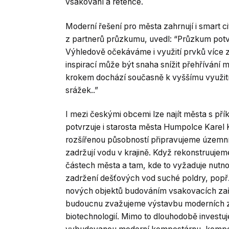
vsakování a retence.
Moderní řešení pro města zahrnují i smart c
z partnerů průzkumu, uvedl: “Průzkum potvrdi
Výhledově očekáváme i využití prvků více z
inspirací může být snaha snížit přehřívání
krokem dochází současně k vyššímu využití
srážek..”
I mezi českými obcemi lze najít města s př
potvrzuje i starosta města Humpolce Karel 
rozšířenou působností připravujeme územní st
zadržují vodu v krajině. Když rekonstruuje
částech města a tam, kde to vyžaduje nutno
zadržení dešťových vod suché poldry, popř.
nových objektů budováním vsakovacích zaří
budoucnu zvažujeme výstavbu moderních zař
biotechnologií. Mimo to dlouhodobě inves