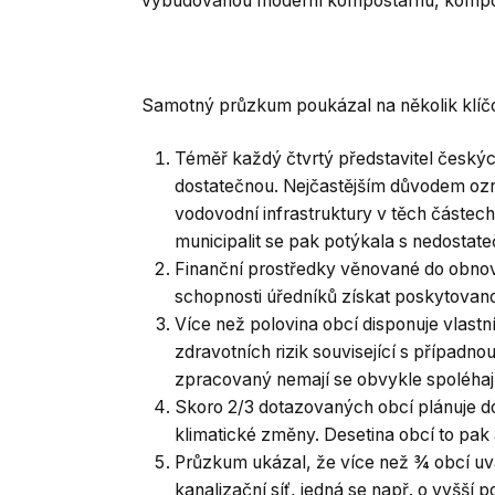
vybudovanou moderní kompostárnu, kompost
Samotný průzkum poukázal na několik klíčov
Téměř každý čtvrtý představitel českých
dostatečnou. Nejčastějším důvodem ozn
vodovodní infrastruktury v těch částech
municipalit se pak potýkala s nedostate
Finanční prostředky věnované do obnov
schopnosti úředníků získat poskytovano
Více než polovina obcí disponuje vlas
zdravotních rizik související s případno
zpracovaný nemají se obvykle spoléhají 
Skoro 2/3 dotazovaných obcí plánuje do
klimatické změny. Desetina obcí to pak
Průzkum ukázal, že více než ¾ obcí uv
kanalizační síť, jedná se např. o vyšší 