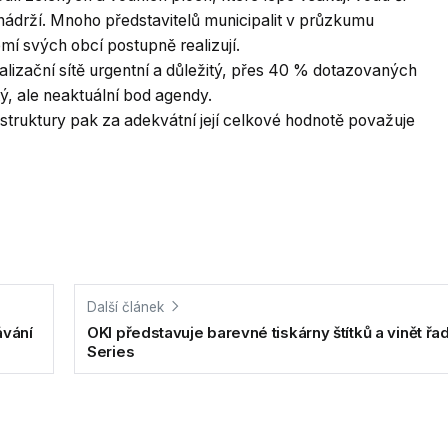
nádrží. Mnoho představitelů municipalit v průzkumu
í svých obcí postupně realizují.
nalizační sítě urgentní a důležitý, přes 40 % dotazovaných
tý, ale neaktuální bod agendy.
struktury pak za adekvátní její celkové hodnotě považuje
Další článek
ávání
OKI představuje barevné tiskárny štítků a vinět řa
Series