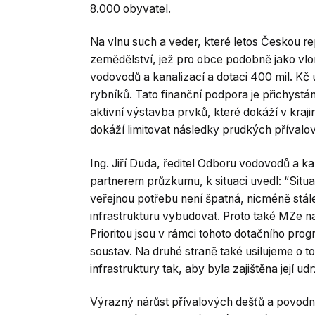
8.000 obyvatel.
Na vlnu such a veder, které letos Českou re
zemědělství, jež pro obce podobně jako vlo
vodovodů a kanalizací a dotaci 400 mil. Kč
rybníků. Tato finanční podpora je přichystá
aktivní výstavba prvků, které dokáží v kra
dokáží limitovat následky prudkých přívalo
Ing. Jiří Duda, ředitel Odboru vodovodů a ka
partnerem průzkumu, k situaci uvedl: “Situ
veřejnou potřebu není špatná, nicméně stále 
infrastrukturu vybudovat. Proto také MZe 
Prioritou jsou v rámci tohoto dotačního pro
soustav. Na druhé straně také usilujeme o t
infrastruktury tak, aby byla zajištěna její udr
Výrazný nárůst přívalových dešťů a povodní 