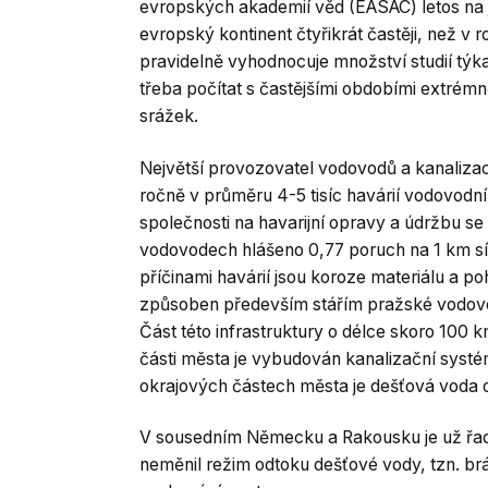
evropských akademií věd (EASAC) letos na j
evropský kontinent čtyřikrát častěji, než v 
pravidelně vyhodnocuje množství studií týka
třeba počítat s častějšími obdobími extré
srážek.
Největší provozovatel vodovodů a kanalizac
ročně v průměru 4-5 tisíc havárií vodovodní 
společnosti na havarijní opravy a údržbu se
vodovodech hlášeno 0,77 poruch na 1 km sít
příčinami havárií jsou koroze materiálu a 
způsoben především stářím pražské vodovodní
Část této infrastruktury o délce skoro 100 k
části města je vybudován kanalizační syst
okrajových částech města je dešťová voda 
V sousedním Německu a Rakousku je už řadu
neměnil režim odtoku dešťové vody, tzn. brá