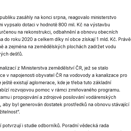
publiku zasáhly na konci srpna, reagovalo ministerstvo
ni vypsalo dotaci v hodnotě 800 mil. Kč na výstavbu
 určenou na rekonstrukci, odbahnění a obnovu obecních
na do roku 2020 a celkem díky ní obce získají 1 mld. Kč. Právě
jině a zejména na zemědělských plochách zadržet vodu
vých dešťů.
nalizací z Ministerstva zemědělství ČR, jež se stalo
ace v napojenosti obyvatel ČR na vodovody a kanalizace pro
ještě existují aglomerace, kde je třeba tuto základní
nabízí rozvojovou pomoc v rámci zmiňovaného programu.
gramu i propojování a zdrojové posilování vodárenských
o, aby byl generován dostatek prostředků na obnovu stávající
žitelnost”.
potvrzují i studie odborníků. Poradní vědecká rada