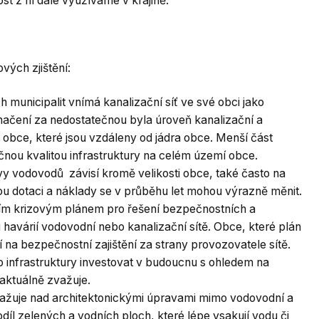
 z ní dále využíváme v krajině.”
ých zjištění:
 municipalit vnímá kanalizační síť ve své obci jako
ačení za nedostatečnou byla úroveň kanalizační a
 obce, které jsou vzdáleny od jádra obce. Menší část
čnou kvalitou infrastruktury na celém území obce.
y vodovodů závisí kromě velikosti obce, také často na
u dotaci a náklady se v průběhu let mohou výrazně měnit.
tním krizovým plánem pro řešení bezpečnostních a
u havárií vodovodní nebo kanalizační sítě. Obce, které plán
na bezpečnostní zajištění za strany provozovatele sítě.
 infrastruktury investovat v budoucnu s ohledem na
 aktuálně zvažuje.
ažuje nad architektonickými úpravami mimo vodovodní a
podíl zelených a vodních ploch, které lépe vsakují vodu či