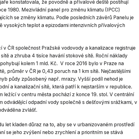
aře konstatovala, že povodně a přívalové deště postihují
roce 1980. Mezivládní panel pro změnu klimatu (IPCC)
jících se změny klimatu. Podle posledních závěrů Panelu je
mně vysokých teplot a epizodami intenzivních přívalových
í v ČR společnost Pražské vodovody a kanalizace registruje
sítě a zhruba 4 tisíce havárií stokové sítě. Roční náklady
 pohybují kolem 1 mld. Kč. V roce 2016 bylo v Praze na
ě, průměr v ČR je 0,43 poruch na 1 km sítě. Nejčastějšími
pohyb půdy způsobený např. mrazy. Vyšší podíl nehod je
 a kanalizační sítě, která patří k nejstarším v republice.
m ležící v centru města pochází z konce 19. stol. V centrální
ém odvádějící odpadní vody společně s dešťovými srážkami, v
odváděna zvlášť.
 let kladen důraz na to, aby se v urbanizovaném prostředí
ní se jeho zvýšení nebo zrychlení a prioritním se stává