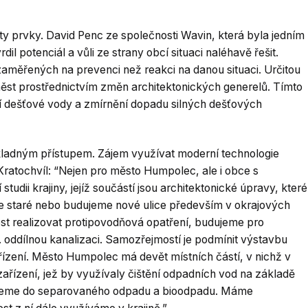
ity prvky. David Penc ze společnosti Wavin, která byla jedním
l potenciál a vůli ze strany obcí situaci naléhavě řešit.
aměřených na prevenci než reakci na danou situaci. Určitou
 měst prostřednictvím změn architektonických generelů. Tímto
 dešťové vody a zmírnění dopadu silných dešťových
íkladným přístupem. Zájem využívat moderní technologie
Kratochvíl: “Nejen pro město Humpolec, ale i obce s
udii krajiny, jejíž součástí jsou architektonické úpravy, které
me staré nebo budujeme nové ulice především v okrajových
st realizovat protipovodňová opatření, budujeme pro
 oddílnou kanalizaci. Samozřejmostí je podmínit výstavbu
zení. Město Humpolec má devět místních částí, v nichž v
ízení, jež by využívaly čištění odpadních vod na základě
tujeme do separovaného odpadu a bioodpadu. Máme