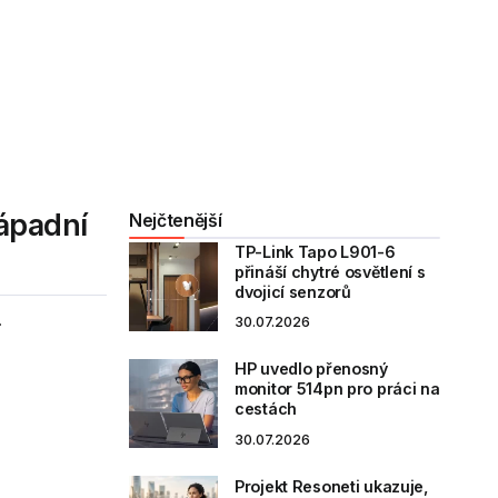
západní
Nejčtenější
TP-Link Tapo L901-6
přináší chytré osvětlení s
dvojicí senzorů
.
30.07.2026
HP uvedlo přenosný
monitor 514pn pro práci na
cestách
30.07.2026
Projekt Resoneti ukazuje,