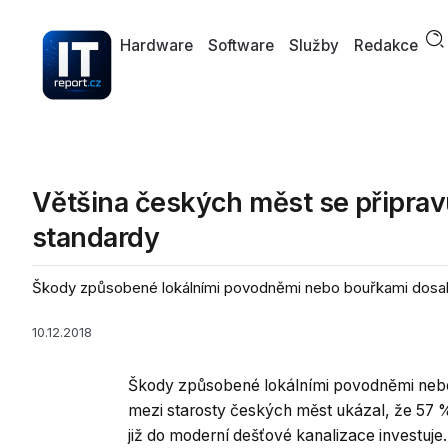
Hardware
Software
Služby
Redakce
Většina českých měst se připravu
standardy
Škody způsobené lokálními povodněmi nebo bouřkami dosahuj
10.12.2018
Škody způsobené lokálními povodněmi nebo
mezi starosty českých měst ukázal, že 57 %
již do moderní dešťové kanalizace investuj