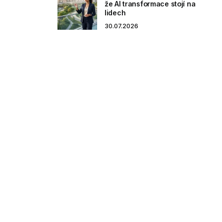
že AI transformace stojí na
lidech
30.07.2026